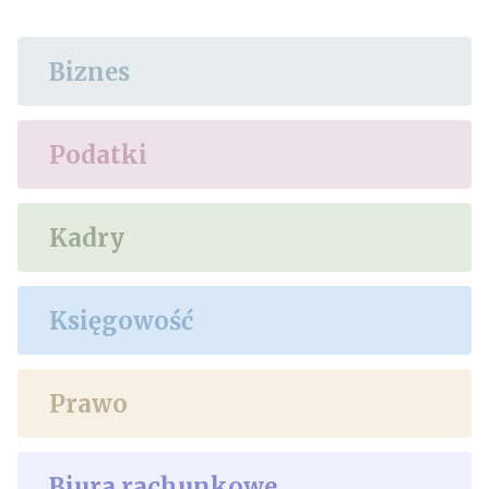
Biznes
Podatki
Kadry
Księgowość
Prawo
Biura rachunkowe