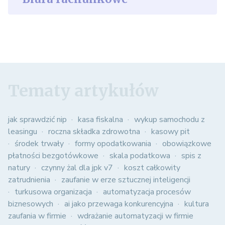
Tematy artykułów
jak sprawdzić nip
kasa fiskalna
wykup samochodu z
leasingu
roczna składka zdrowotna
kasowy pit
środek trwały
formy opodatkowania
obowiązkowe
płatności bezgotówkowe
skala podatkowa
spis z
natury
czynny żal dla jpk v7
koszt całkowity
zatrudnienia
zaufanie w erze sztucznej inteligencji
turkusowa organizacja
automatyzacja procesów
biznesowych
ai jako przewaga konkurencyjna
kultura
zaufania w firmie
wdrażanie automatyzacji w firmie