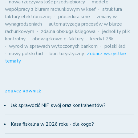
nowa rzeczywistość przedsiębiorcy
modele
współpracy z biurem rachunkowym w ksef
struktura
faktury elektronicznej
procedura sme
zmiany w
wynagrodzeniach
automatyzacja procesów w biurze
rachunkowym
zdalna obsługa księgowa
jednolity plik
kontrolny
obowiązkowe e-faktury
kredyt 2%
wyroki w sprawach wytoczonych bankom
polski ład
nowy polski ład
bon turystyczny
Zobacz wszystkie
tematy
ZOBACZ RÓWNIEŻ
Jak sprawdzić NIP swój oraz kontrahentów?
Kasa fiskalna w 2026 roku - dla kogo?