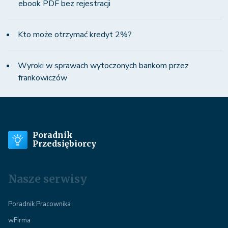
ebook PDF bez rejestracji
Kto może otrzymać kredyt 2%?
Wyroki w sprawach wytoczonych bankom przez
frankowiczów
Poradnik
Przedsiębiorcy
Nasze serwisy
Poradnik Pracownika
wFirma