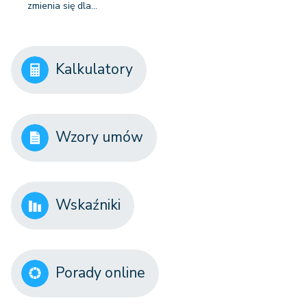
zmienia się dla…
Kalkulatory
Wzory umów
Wskaźniki
Porady online