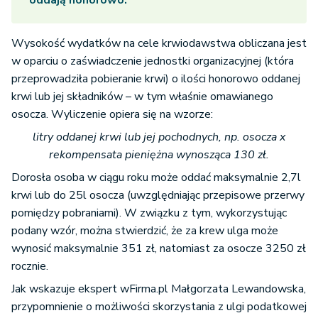
oddają honorowo.
Wysokość wydatków na cele krwiodawstwa obliczana jest
w oparciu o zaświadczenie jednostki organizacyjnej (która
przeprowadziła pobieranie krwi) o ilości honorowo oddanej
krwi lub jej składników – w tym właśnie omawianego
osocza. Wyliczenie opiera się na wzorze:
litry oddanej krwi lub jej pochodnych, np. osocza x
rekompensata pieniężna wynosząca 130 zł.
Dorosła osoba w ciągu roku może oddać maksymalnie 2,7l
krwi lub do 25l osocza (uwzględniając przepisowe przerwy
pomiędzy pobraniami). W związku z tym, wykorzystując
podany wzór, można stwierdzić, że za krew ulga może
wynosić maksymalnie 351 zł, natomiast za osocze 3250 zł
rocznie.
Jak wskazuje ekspert wFirma.pl Małgorzata Lewandowska,
przypomnienie o możliwości skorzystania z ulgi podatkowej