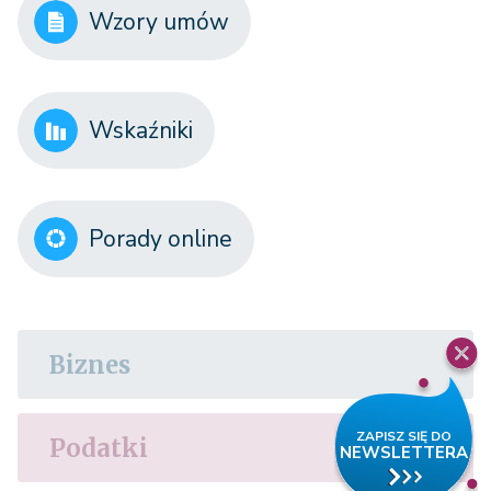
Wzory umów
Wskaźniki
Porady online
Biznes
Podatki