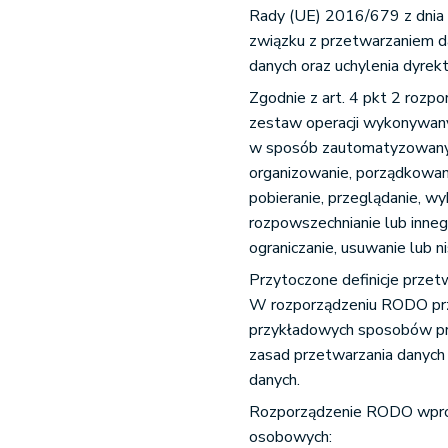
Rady (UE) 2016/679 z dnia 
związku z przetwarzaniem 
danych oraz uchylenia dyr
Zgodnie z art. 4 pkt 2 roz
zestaw operacji wykonywan
w sposób zautomatyzowany l
organizowanie, porządkowan
pobieranie, przeglądanie, wy
rozpowszechnianie lub inneg
ograniczanie, usuwanie lub n
Przytoczone definicje przet
W rozporządzeniu RODO prz
przykładowych sposobów prze
zasad przetwarzania danyc
danych.
Rozporządzenie RODO wprow
osobowych: