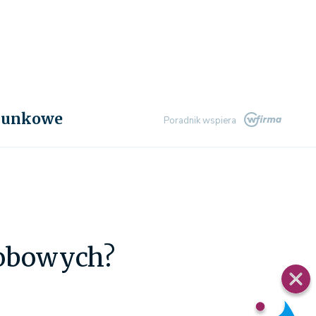
chunkowe
Poradnik wspiera
sobowych?