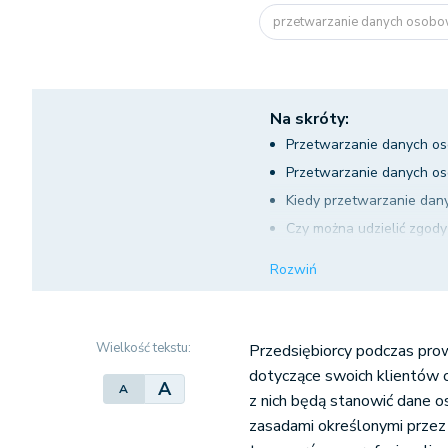
przetwarzanie danych osob
Na skróty:
Przetwarzanie danych os
Przetwarzanie danych 
Kiedy przetwarzanie dan
Czy można udzielić zgod
Czy trzeba uzyskać zgod
Rozwiń
Przykład bezprawnego pr
pracowników korzystają
Wielkość tekstu:
Przedsiębiorcy podczas prow
dotyczące swoich klientów o
A
A
z nich będą stanowić dane 
zasadami określonymi prze