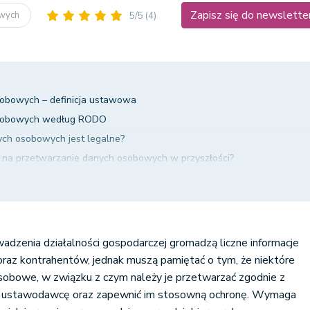
Zapisz się do newslette
owych
5/5
(4)
obowych – definicja ustawowa
osobowych według RODO
ych osobowych jest legalne?
y na przetwarzanie danych osobowych w przyszłości?
ę rodzica na przetwarzanie danych osobowych dziecka?
zetwarzania danych osobowych – pozyskiwanie informacji na temat
cych z ochrony związku zawodowego
adzenia działalności gospodarczej gromadzą liczne informacje
raz kontrahentów, jednak muszą pamiętać o tym, że niektóre
osobowe, w związku z czym należy je przetwarzać zgodnie z
z ustawodawcę oraz zapewnić im stosowną ochronę. Wymaga