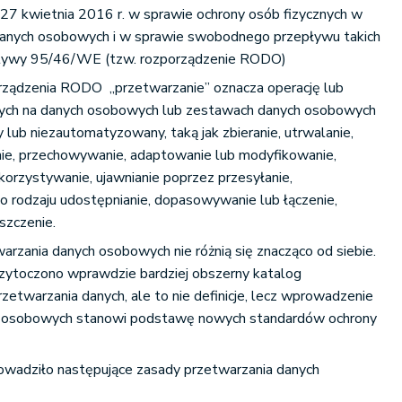
27 kwietnia 2016 r. w sprawie ochrony osób fizycznych w
danych osobowych i w sprawie swobodnego przepływu takich
ektywy 95/46/WE (tzw. rozporządzenie RODO)
porządzenia RODO „przetwarzanie” oznacza operację lub
ych na danych osobowych lub zestawach danych osobowych
ub niezautomatyzowany, taką jak zbieranie, utrwalanie,
ie, przechowywanie, adaptowanie lub modyfikowanie,
korzystywanie, ujawnianie poprzez przesyłanie,
o rodzaju udostępnianie, dopasowywanie lub łączenie,
iszczenie.
warzania danych osobowych nie różnią się znacząco od siebie.
ytoczono wprawdzie bardziej obszerny katalog
twarzania danych, ale to nie definicje, lecz wprowadzenie
h osobowych stanowi podstawę nowych standardów ochrony
adziło następujące zasady przetwarzania danych