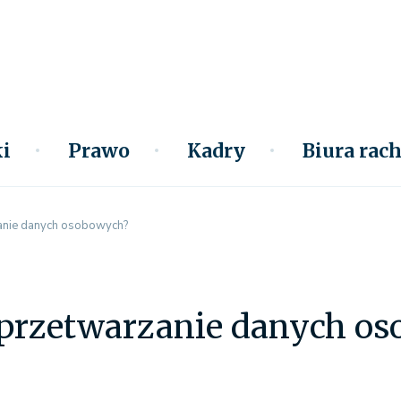
i
Prawo
Kadry
Biura ra
anie danych osobowych?
 przetwarzanie danych o