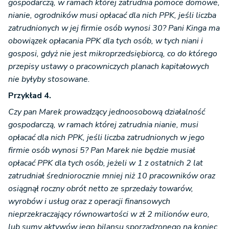
gospodarczą, w ramach której zatrudnia pomoce domowe,
nianie, ogrodników musi opłacać dla nich PPK, jeśli liczba
zatrudnionych w jej firmie osób wynosi 30? Pani Kinga ma
obowiązek opłacania PPK dla tych osób, w tych niani i
gosposi, gdyż nie jest mikroprzedsiębiorcą, co do którego
przepisy ustawy o pracowniczych planach kapitałowych
nie byłyby stosowane.
Przykład 4.
Czy pan Marek prowadzący jednoosobową działalność
gospodarczą, w ramach której zatrudnia nianie, musi
opłacać dla nich PPK, jeśli liczba zatrudnionych w jego
firmie osób wynosi 5? Pan Marek nie będzie musiał
opłacać PPK dla tych osób, jeżeli w 1 z ostatnich 2 lat
zatrudniał średniorocznie mniej niż 10 pracowników oraz
osiągnął roczny obrót netto ze sprzedaży towarów,
wyrobów i usług oraz z operacji finansowych
nieprzekraczający równowartości w zł 2 milionów euro,
lub sumy aktywów jego bilansu sporządzonego na koniec