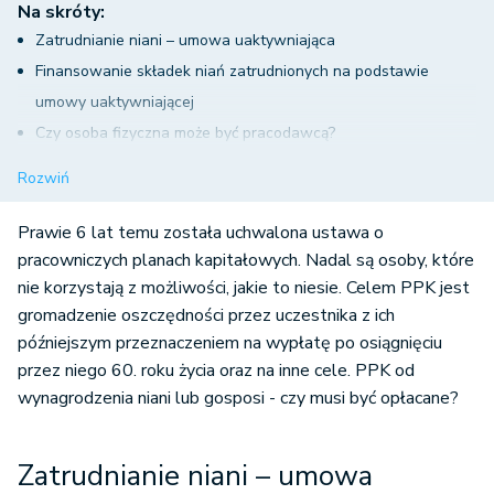
Na skróty:
Zatrudnianie niani – umowa uaktywniająca
Finansowanie składek niań zatrudnionych na podstawie
umowy uaktywniającej
Czy osoba fizyczna może być pracodawcą?
Kto ma obowiązek zawrzeć umowę o prowadzenie PPK?
Rozwiń
PPK od wynagrodzenia niani lub gosposi
PPK od wynagrodzenia niani lub gosposi - podsumowanie
Prawie 6 lat temu została uchwalona ustawa o
pracowniczych planach kapitałowych. Nadal są osoby, które
nie korzystają z możliwości, jakie to niesie. Celem PPK jest
gromadzenie oszczędności przez uczestnika z ich
późniejszym przeznaczeniem na wypłatę po osiągnięciu
przez niego 60. roku życia oraz na inne cele. PPK od
wynagrodzenia niani lub gosposi - czy musi być opłacane?
Zatrudnianie niani – umowa