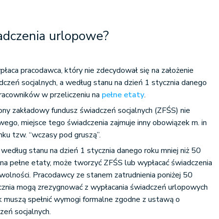
adczenia urlopowe?
łaca pracodawca, który nie zdecydował się na założenie
czeń socjalnych, a według stanu na dzień 1 stycznia danego
 pracowników w przeliczeniu na
pełne etaty
.
ony zakładowy fundusz świadczeń socjalnych (ZFŚS) nie
ego, miejsce tego świadczenia zajmuje inny obowiązek m. in
ku tzw. “wczasy pod gruszą”.
 według stanu na dzień 1 stycznia danego roku mniej niż 50
 na pełne etaty, może tworzyć ZFŚS lub wypłacać świadczenia
wolności. Pracodawcy ze stanem zatrudnienia poniżej 50
cznia mogą zrezygnować z wypłacania świadczeń urlopowych
ak muszą spełnić wymogi formalne zgodne z ustawą o
eń socjalnych.