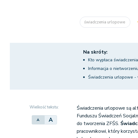
świadczenia urlopowe
Na skróty:
Kto wypłaca świadczeni
Informacja o nietworzen
Świadczenia urlopowe -
Wielkość tekstu:
Świadczenia urlopowe są a
Funduszu Świadczeń Socjaln
A
A
do tworzenia ZFŚS.
Świadc
pracownikowi, który korzyst