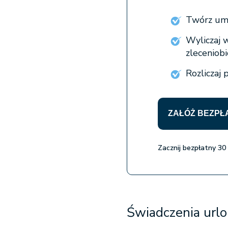
Twórz umo
Wyliczaj 
zleceniob
Rozliczaj 
ZAŁÓŻ BEZPŁ
Zacznij bezpłatny 30
Świadczenia url