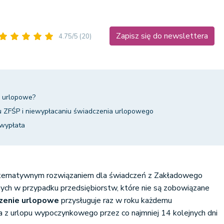
Zapisz się do newslettera
4.75/5
(20)
a urlopowe?
iu ZFŚP i niewypłacaniu świadczenia urlopowego
 wypłata
lternatywnym rozwiązaniem dla świadczeń z Zakładowego
ych w przypadku przedsiębiorstw, które nie są zobowiązane
zenie urlopowe
przysługuje raz w roku każdemu
a z urlopu wypoczynkowego przez co najmniej 14 kolejnych dni