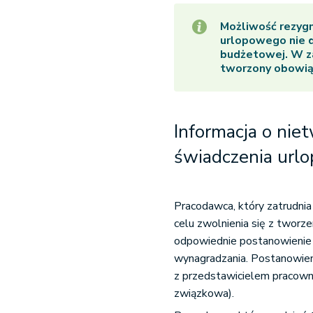
Możliwość rezygn
urlopowego nie d
budżetowej. W za
tworzony obowią
Informacja o nie
świadczenia url
Pracodawca, który zatrudnia
celu zwolnienia się z tworz
odpowiednie postanowienie 
wynagradzania. Postanowien
z przedstawicielem pracownik
związkowa).