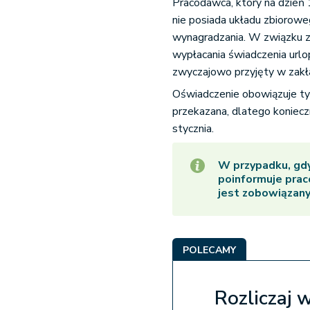
Pracodawca, który na dzień 
nie posiada układu zbiorowe
wynagradzania. W związku z
wypłacania świadczenia url
zwyczajowo przyjęty w zakła
Oświadczenie obowiązuje ty
przekazana, dlatego koniecz
stycznia.
W przypadku, gdy
poinformuje pra
jest zobowiązany
POLECAMY
Rozliczaj 