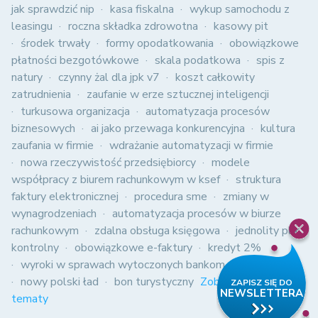
jak sprawdzić nip
kasa fiskalna
wykup samochodu z
leasingu
roczna składka zdrowotna
kasowy pit
środek trwały
formy opodatkowania
obowiązkowe
płatności bezgotówkowe
skala podatkowa
spis z
natury
czynny żal dla jpk v7
koszt całkowity
zatrudnienia
zaufanie w erze sztucznej inteligencji
turkusowa organizacja
automatyzacja procesów
biznesowych
ai jako przewaga konkurencyjna
kultura
zaufania w firmie
wdrażanie automatyzacji w firmie
nowa rzeczywistość przedsiębiorcy
modele
współpracy z biurem rachunkowym w ksef
struktura
faktury elektronicznej
procedura sme
zmiany w
wynagrodzeniach
automatyzacja procesów w biurze
rachunkowym
zdalna obsługa księgowa
jednolity plik
kontrolny
obowiązkowe e-faktury
kredyt 2%
wyroki w sprawach wytoczonych bankom
polski ład
nowy polski ład
bon turystyczny
Zobacz wszystkie
tematy