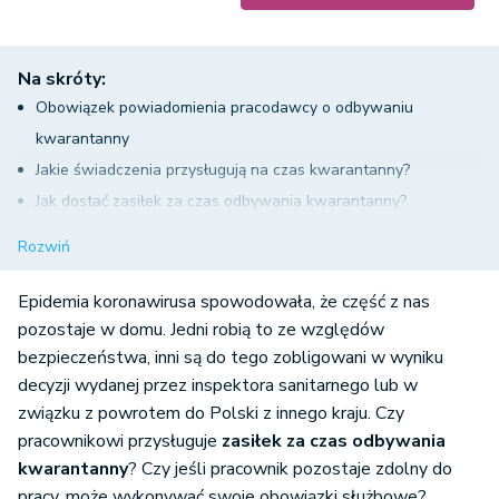
Na skróty:
Obowiązek powiadomienia pracodawcy o odbywaniu
kwarantanny
Jakie świadczenia przysługują na czas kwarantanny?
Jak dostać zasiłek za czas odbywania kwarantanny?
W jakiej wysokości wypłacony zostanie zasiłek za czas
Rozwiń
odbywania kwarantanny?
Czy można pracować w czasie odbywania kwarantanny lub
Epidemia koronawirusa spowodowała, że część z nas
izolacji?
pozostaje w domu. Jedni robią to ze względów
bezpieczeństwa, inni są do tego zobligowani w wyniku
decyzji wydanej przez inspektora sanitarnego lub w
związku z powrotem do Polski z innego kraju. Czy
pracownikowi przysługuje
zasiłek za czas odbywania
kwarantanny
? Czy jeśli pracownik pozostaje zdolny do
pracy, może wykonywać swoje obowiązki służbowe?