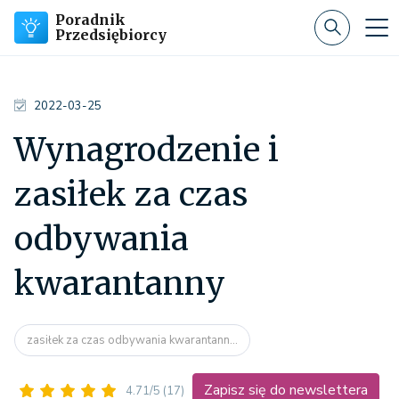
Poradnik
Przedsiębiorcy
2022-03-25
Wynagrodzenie i
zasiłek za czas
odbywania
kwarantanny
zasiłek za czas odbywania kwarantann...
Zapisz się do newslettera
4.71/5
(17)