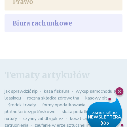
Prawo
Biura rachunkowe
Tematy artykułów
jak sprawdzić nip
kasa fiskalna
wykup samochodu z
leasingu
roczna składka zdrowotna
kasowy pit
środek trwały
formy opodatkowania
obowiązkowe
płatności bezgotówkowe
skala podatkowa
spis z
natury
czynny żal dla jpk v7
koszt całkowity
zatrudnienia
zaufanie w erze sztucznej inteligencji