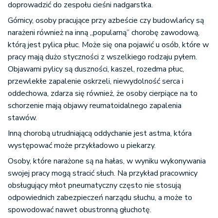
doprowadzić do zespołu cieśni nadgarstka.
Górnicy, osoby pracujące przy azbeście czy budowlańcy są
narażeni również na inną „popularną” chorobę zawodową,
którą jest pylica płuc. Może się ona pojawić u osób, które w
pracy mają dużo styczności z wszelkiego rodzaju pyłem.
Objawami pylicy są duszności, kaszel, rozedma płuc,
przewlekłe zapalenie oskrzeli, niewydolność serca i
oddechowa, zdarza się również, że osoby cierpiące na to
schorzenie mają objawy reumatoidalnego zapalenia
stawów.
Inną chorobą utrudniającą oddychanie jest astma, która
występować może przykładowo u piekarzy.
Osoby, które narażone są na hałas, w wyniku wykonywania
swojej pracy mogą stracić słuch. Na przykład pracownicy
obsługujący młot pneumatyczny często nie stosują
odpowiednich zabezpieczeń narządu słuchu, a może to
spowodować nawet obustronną głuchotę.