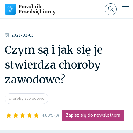
Poradnik
Przedsiębiorcy
2021-02-03
Czym są i jak się je
stwierdza choroby
zawodowe?
choroby zawodowe
Zapisz się do newslettera
4.89/5
(9)