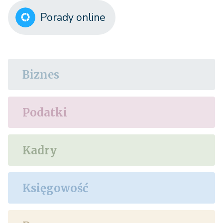
Porady online
Biznes
Podatki
Kadry
Księgowość