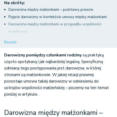
Na skróty:
Darowizna między małżonkami – podstawy prawne
Pojęcie darowizny w kontekście umowy między małżonkami
Darowizna między małżonkami w przypadku wspólności
majątkowej
Darowizna z majątku osobistego jednego małżonka do majątku
Rozwiń
tego samego rodzaju drugiego małżonka
Dokonanie darowizny z majątku wspólnego na rzecz majątku
Darowizny pomiędzy członkami rodziny
są praktyką
osobistego jednego z małżonków
często spotykaną i jak najbardziej legalną. Specyficzną
odmianą tego postępowania jest darowizna, w której
Dopuszczalność darowizny z majątku osobistego na rzecz
stronami są małżonkowie. W jakiej relacji prawnej
majątku wspólnego małżonków
pozostaje umowa takiej darowizny w odniesieniu do
Darowizna w ustroju małżeńskiej wspólności majątkowej –
ustrojów wspólności małżeńskiej – piszemy na ten temat
podsumowanie
poniżej w artykule.
Darowizna między małżonkami –