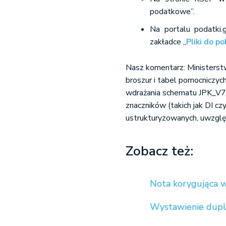
podatkowe”.
Na portalu podatki.
zakładce „
Pliki do p
Nasz komentarz: Ministerst
broszur i tabel pomocniczy
wdrażania schematu JPK_V7 
znaczników (takich jak DI c
ustrukturyzowanych, uwzględn
Zobacz też:
Nota korygująca w
Wystawienie dupli