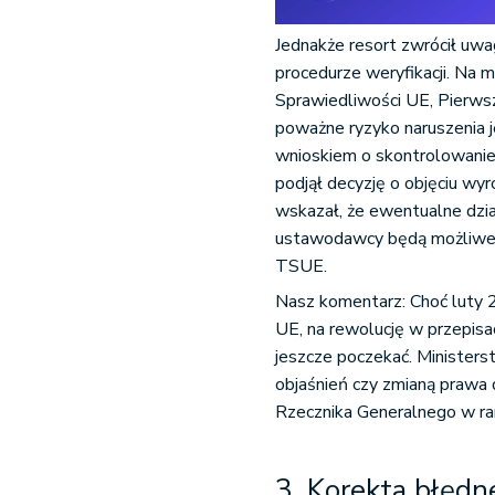
Jednakże resort zwrócił uwa
procedurze weryfikacji. Na 
Sprawiedliwości UE, Pierwsz
poważne ryzyko naruszenia j
wnioskiem o skontrolowanie
podjął decyzję o objęciu wy
wskazał, że ewentualne dział
ustawodawcy będą możliwe d
TSUE.
Nasz komentarz: Choć luty 
UE, na rewolucję w przepisa
jeszcze poczekać. Ministers
objaśnień czy zmianą prawa
Rzecznika Generalnego w ra
3. Korekta błęd