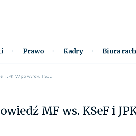
i
Prawo
Kadry
Biura ra
F i JPK_V7 po wyroku TSUE!
wiedź MF ws. KSeF i JP