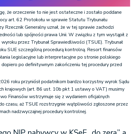
gę, że orzeczenie to nie jest ostateczne i zostało poddane
mocy art. 62 Protokołu w sprawie Statutu Trybunału
y Rzecznik Generalny uznał, że w tej sprawie zachodzi
edności lub spójności prawa Unii. W związku z tym wystąpił z
 wyroku przez Trybunał Sprawiedliwości (TSUE). Trybunał
roku SUE szczególną procedurą kontrolną. Resort finansów
ania legislacyjne lub interpretacyjne po stronie polskiego
opiero po definitywnym zakończeniu tej procedury przed
2026 roku przyniósł podatnikom bardzo korzystny wyrok Sądu
ch krajowych (art. 86 ust. 10b pkt 1 ustawy o VAT) musimy
two Finansów wstrzymuje się z wydaniem oficjalnych
 do czasu, aż TSUE rozstrzygnie wątpliwości zgłoszone przez
mach nadzwyczajnej procedury kontrolnej.
nego NIP nabywcy w KSeF „do zera” a