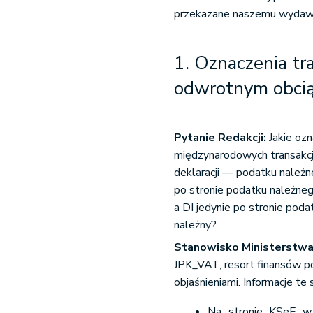
przekazane naszemu wydaw
1. Oznaczenia tr
odwrotnym obci
Pytanie Redakcji:
Jakie oz
międzynarodowych transakcj
deklaracji — podatku należn
po stronie podatku należnego
a DI jedynie po stronie pod
należny?
Stanowisko Ministerstwa
JPK_VAT, resort finansów p
objaśnieniami. Informacje te
Na stronie KSeF w