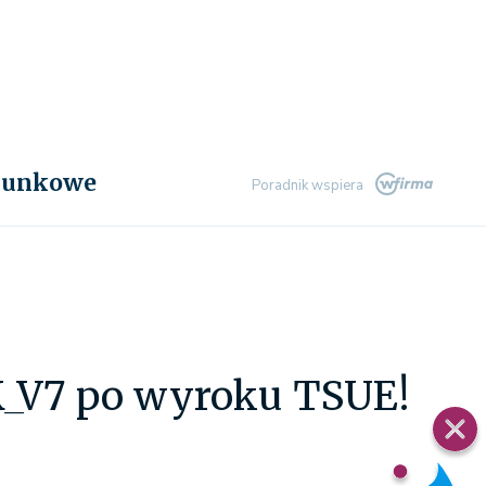
chunkowe
Poradnik wspiera
K_V7 po wyroku TSUE!