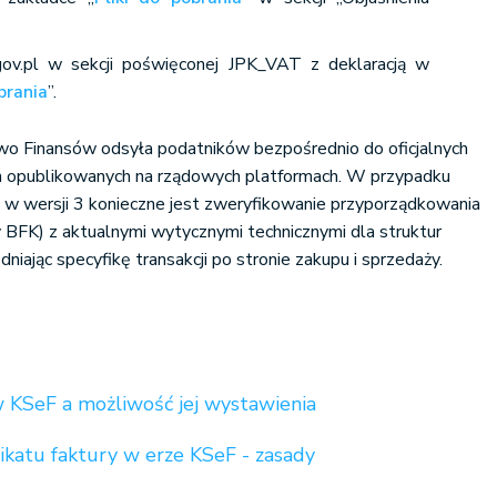
gov.pl w sekcji poświęconej JPK_VAT z deklaracją w
obrania
”.
wo Finansów odsyła podatników bezpośrednio do oficjalnych
ch opublikowanych na rządowych platformach. W przypadku
w wersji 3 konieczne jest zweryfikowanie przyporządkowania
zy BFK) z aktualnymi wytycznymi technicznymi dla struktur
iając specyfikę transakcji po stronie zakupu i sprzedaży.
 KSeF a możliwość jej wystawienia
katu faktury w erze KSeF - zasady