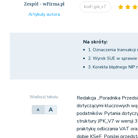
Zespół - wFirma.pl
ksef i jpk_v7
Artykuły autora
Na skróty:
1. Oznaczenia transakcj
2. Wyrok SUE w sprawie 
3. Korekta błędnego NIP 
Wielkość tekstu:
Redakcja „Poradnika Przedsi
dotyczącymi kluczowych wątp
A
A
podatników. Pytania dotyczy
struktury JPK_V7 w wersji 
praktykę odliczania VAT or
dobie KSeF. Poniżej przeds