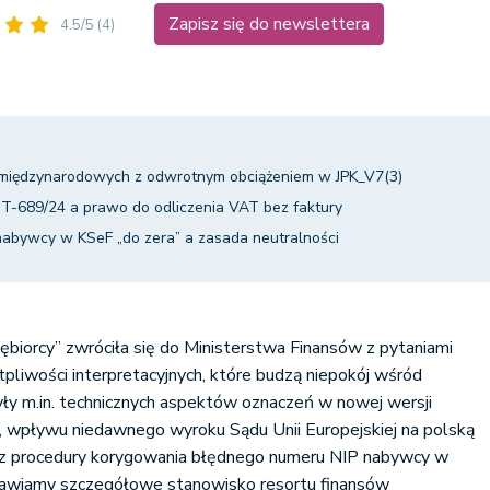
Zapisz się do newslettera
4.5/5
(4)
i międzynarodowych z odwrotnym obciążeniem w JPK_V7(3)
T-689/24 a prawo do odliczenia VAT bez faktury
nabywcy w KSeF „do zera” a zasada neutralności
ębiorcy” zwróciła się do Ministerstwa Finansów z pytaniami
liwości interpretacyjnych, które budzą niepokój wśród
ły m.in. technicznych aspektów oznaczeń w nowej wersji
3, wpływu niedawnego wyroku Sądu Unii Europejskiej na polską
az procedury korygowania błędnego numeru NIP nabywcy w
tawiamy szczegółowe stanowisko resortu finansów