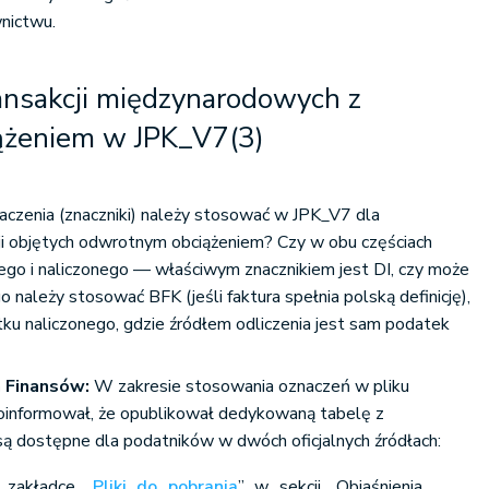
nictwu.
ansakcji międzynarodowych z
ążeniem w JPK_V7(3)
naczenia (znaczniki) należy stosować w JPK_V7 dla
i objętych odwrotnym obciążeniem? Czy w obu częściach
ego i naliczonego — właściwym znacznikiem jest DI, czy może
 należy stosować BFK (jeśli faktura spełnia polską definicję),
atku naliczonego, gdzie źródłem odliczenia jest sam podatek
 Finansów:
W zakresie stosowania oznaczeń w pliku
oinformował, że opublikował dedykowaną tabelę z
 są dostępne dla podatników w dwóch oficjalnych źródłach:
 zakładce „
Pliki do pobrania
” w sekcji „Objaśnienia