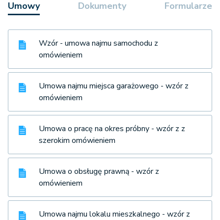
Umowy
Dokumenty
Formularze
Wzór - umowa najmu samochodu z
omówieniem
Umowa najmu miejsca garażowego - wzór z
omówieniem
Umowa o pracę na okres próbny - wzór z z
szerokim omówieniem
Umowa o obsługę prawną - wzór z
omówieniem
Umowa najmu lokalu mieszkalnego - wzór z