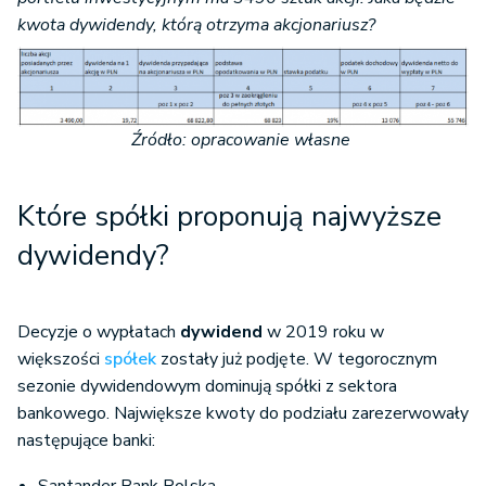
kwota dywidendy, którą otrzyma akcjonariusz?
Źródło: opracowanie własne
Które spółki proponują najwyższe
dywidendy?
Decyzje o wypłatach
dywidend
w 2019 roku w
większości
spółek
zostały już podjęte. W tegorocznym
sezonie dywidendowym dominują spółki z sektora
bankowego. Największe kwoty do podziału zarezerwowały
następujące banki: