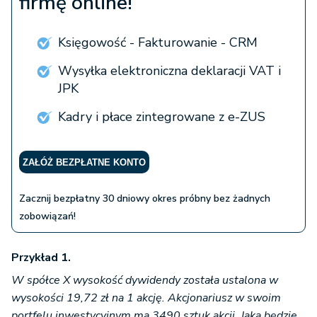
firmę online!
Księgowość - Fakturowanie - CRM
Wysyłka elektroniczna deklaracji VAT i
JPK
Kadry i płace zintegrowane z e-ZUS
ZAŁÓŻ BEZPŁATNE KONTO
Zacznij bezpłatny 30 dniowy okres próbny bez żadnych
zobowiązań!
Przykład 1.
W spółce X wysokość dywidendy została ustalona w
wysokości 19,72 zł na 1 akcję. Akcjonariusz w swoim
portfelu inwestycyjnym ma 3490 sztuk akcji. Jaka będzie