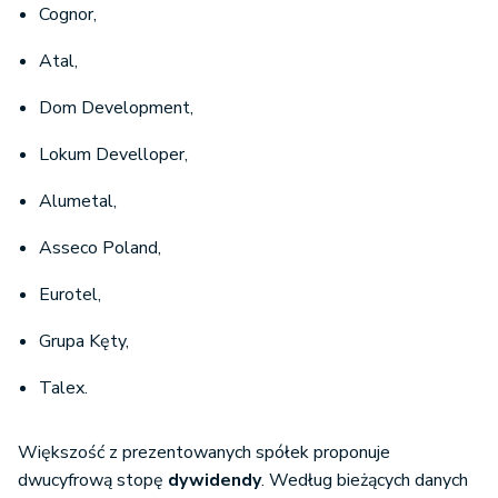
Cognor,
Atal,
Dom Development,
Lokum Develloper,
Alumetal,
Asseco Poland,
Eurotel,
Grupa Kęty,
Talex.
Większość z prezentowanych spółek proponuje
dwucyfrową stopę
dywidendy
. Według bieżących danych