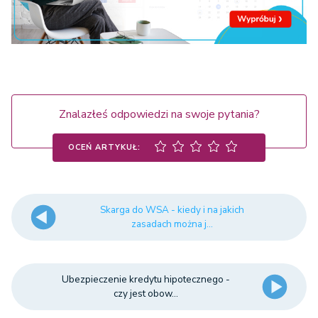
Znalazłeś odpowiedzi na swoje pytania?
OCEŃ ARTYKUŁ:
Skarga do WSA - kiedy i na jakich
zasadach można j...
Ubezpieczenie kredytu hipotecznego -
czy jest obow...