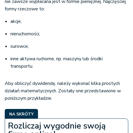
nie zawsze wypłacana jest w formie pieniężnej. Najczęściej
formy rzeczowe to:
akcje,
nieruchomości,
surowce,
inne aktywa ruchome, np. maszyny lub środki
transportu.
Aby obliczyć dywidendę, należy wykonać kilka prostych
działań matematycznych. Zostały one przedstawione w
poniższym przykładzie.
NA SKRÓTY
Rozliczaj wygodnie swoją