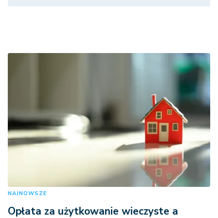
NAJNOWSZE
Opłata za użytkowanie wieczyste a