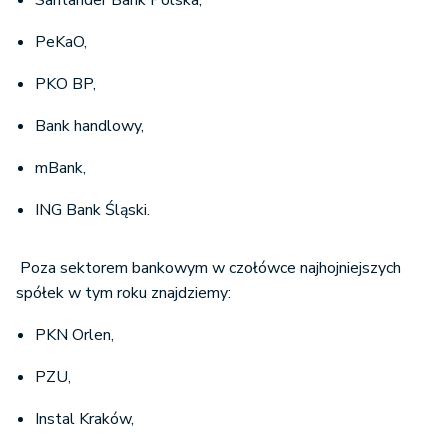
Santander Bank Polska,
PeKaO,
PKO BP,
Bank handlowy,
mBank,
ING Bank Śląski.
Poza sektorem bankowym w czołówce najhojniejszych
spółek w tym roku znajdziemy:
PKN Orlen,
PZU,
Instal Kraków,