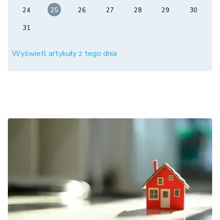
24
25
26
27
28
29
30
31
Wyświetl artykuły z tego dnia