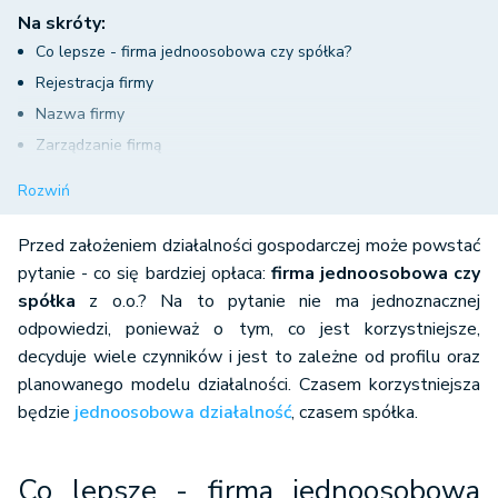
Na skróty:
Co lepsze - firma jednoosobowa czy spółka?
Rejestracja firmy
Nazwa firmy
Zarządzanie firmą
Odpowiedzialność majątkowa
Rozwiń
Koszty prowadzenia i księgowość
Składki ZUS
Przed założeniem działalności gospodarczej może powstać
Formy opodatkowania
pytanie - co się bardziej opłaca:
firma jednoosobowa czy
spółka
z o.o.? Na to pytanie nie ma jednoznacznej
Obowiązki sprawozdawcze
odpowiedzi, ponieważ o tym, co jest korzystniejsze,
Koszty wynagrodzenia
decyduje wiele czynników i jest to zależne od profilu oraz
Zysk firmy
planowanego modelu działalności. Czasem korzystniejsza
Dziedziczenie firmy
będzie
jednoosobowa działalność
, czasem spółka.
Co lepsze - firma jednoosobowa