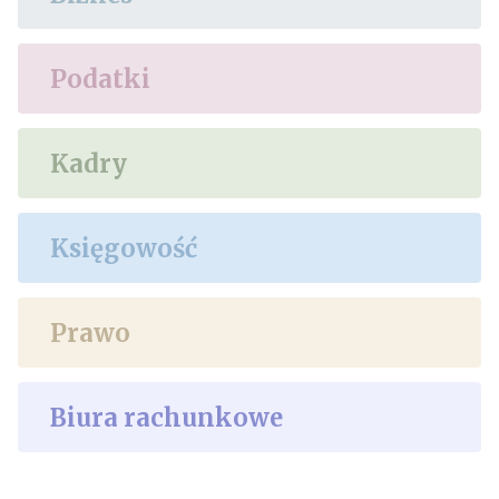
Podatki
Kadry
Księgowość
Prawo
Biura rachunkowe