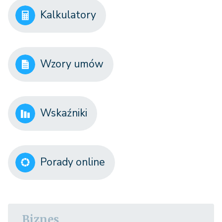
Kalkulatory
Wzory umów
Wskaźniki
Porady online
Biznes