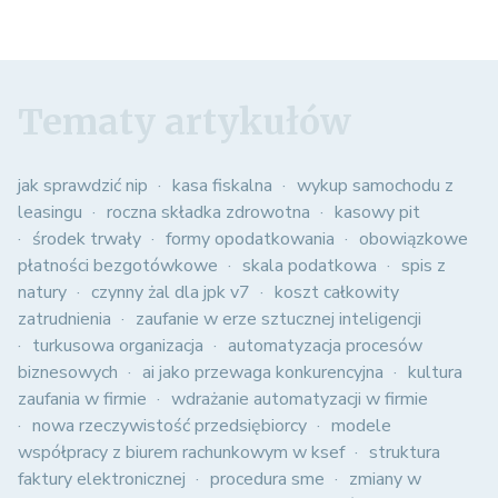
Tematy artykułów
jak sprawdzić nip
kasa fiskalna
wykup samochodu z
leasingu
roczna składka zdrowotna
kasowy pit
środek trwały
formy opodatkowania
obowiązkowe
płatności bezgotówkowe
skala podatkowa
spis z
natury
czynny żal dla jpk v7
koszt całkowity
zatrudnienia
zaufanie w erze sztucznej inteligencji
turkusowa organizacja
automatyzacja procesów
biznesowych
ai jako przewaga konkurencyjna
kultura
zaufania w firmie
wdrażanie automatyzacji w firmie
nowa rzeczywistość przedsiębiorcy
modele
współpracy z biurem rachunkowym w ksef
struktura
faktury elektronicznej
procedura sme
zmiany w