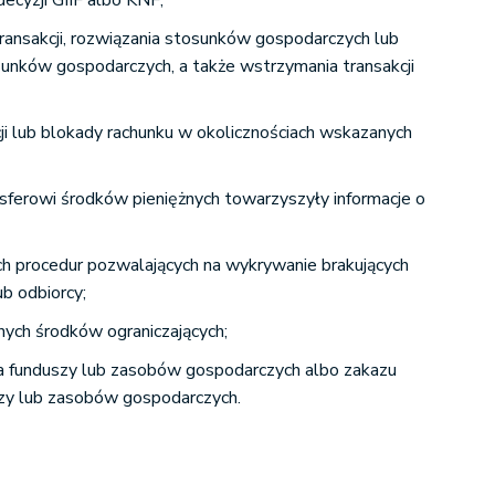
ecyzji GIIF albo KNF;
ransakcji, rozwiązania stosunków gospodarczych lub
unków gospodarczych, a także wstrzymania transakcji
ji lub blokady rachunku w okolicznościach wskazanych
nsferowi środków pieniężnych towarzyszyły informacje o
h procedur pozwalających na wykrywanie brakujących
ub odbiorcy;
ych środków ograniczających;
a funduszy lub zasobów gospodarczych albo zakazu
zy lub zasobów gospodarczych.