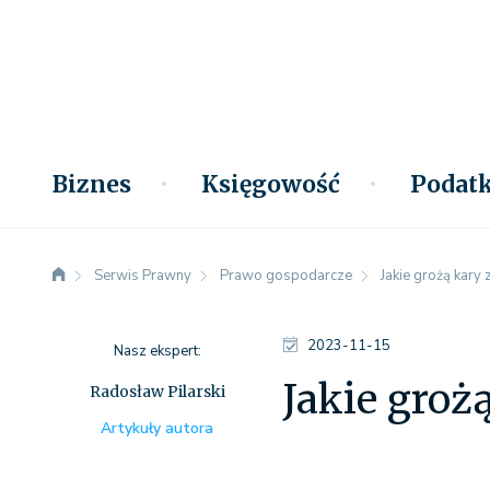
Biznes
Księgowość
Podatk
Serwis Prawny
Prawo gospodarcze
Jakie grożą kary
2023-11-15
Nasz ekspert:
Jakie groż
Radosław Pilarski
Artykuły autora