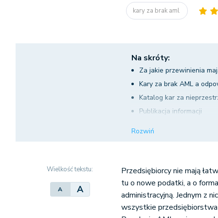
kary za brak aml
Na skróty:
Za jakie przewinienia ma
Kary za brak AML a odpo
Katalog kar za nieprzest
Publikacja informacji
Nakaz zaprzestania pode
Rozwiń
Cofnięcie koncesji lub ze
Zakaz pełnienia obowiązk
Kara pieniężna
Wielkość tekstu:
Przedsiębiorcy nie mają łatw
Kary za brak AML a kryter
tu o nowe podatki, a o form
A
A
administracyjną. Jednym z n
wszystkie przedsiębiorstwa z