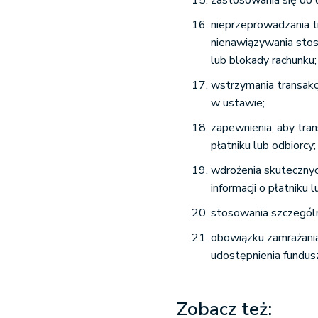
zastosowania się do d
nieprzeprowadzania t
nienawiązywania stos
lub blokady rachunku;
wstrzymania transakc
w ustawie;
zapewnienia, aby tra
płatniku lub odbiorcy;
wdrożenia skutecznyc
informacji o płatniku l
stosowania szczególn
obowiązku zamrażani
udostępnienia fundus
Zobacz też: