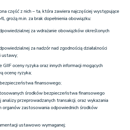
na część z nich – ta, która zawiera najczęściej występujące
ML grożą m.in. za brak dopełnienia obowiązku:
dpowiedzialnej za wdrażanie obowiązków określonych
powiedzialnej za nadzór nad zgodnością działalności
i ustawy;
e GIIF oceny ryzyka oraz innych informacji mogących
ą ocenę ryzyka;
bezpieczeństwa finansowego;
tosowanych środków bezpieczeństwa finansowego
j analizy przeprowadzanych transakcji, oraz wykazania
ch organów zastosowania odpowiednich środków
umentacji ustawowo wymaganej;