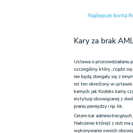
Najlepsze konta fi
Kary za brak AML
Ustawa o przeciwdziałaniu p
szczególny, który „rządzi si
nie będą zbiegały się z inn
niż ten określony w ustawie
karnych, jak Kodeks karny c
instytucji obowiązanej z dw
praniu pieniędzy i np. kk.
Celem kar administracyjnyc
Nałożenie którejś z nich m
wykonywania swoich obowiąz