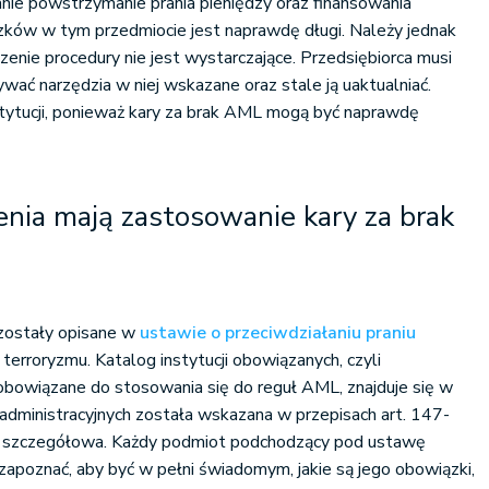
nie powstrzymanie prania pieniędzy oraz finansowania
zków w tym przedmiocie jest naprawdę długi. Należy jednak
nie procedury nie jest wystarczające. Przedsiębiorca musi
wać narzędzia w niej wskazane oraz stale ją uaktualniać.
nstytucji, ponieważ kary za brak AML mogą być naprawdę
ienia mają zastosowanie k
ary za brak
zostały opisane w
ustawie o przeciwdziałaniu praniu
terroryzmu. Katalog instytucji obowiązanych, czyli
obowiązane do stosowania się do reguł AML, znajduje się w
ów administracyjnych została wskazana w przepisach art. 147-
 i szczegółowa. Każdy podmiot podchodzący pod ustawę
 zapoznać, aby być w pełni świadomym, jakie są jego obowiązki,