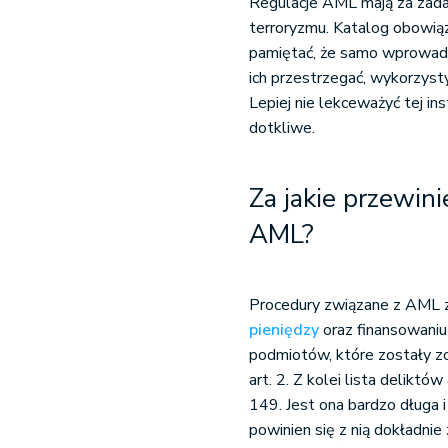
Regulacje AML mają za zada
terroryzmu. Katalog obowią
pamiętać, że samo wprowadze
ich przestrzegać, wykorzysty
Lepiej nie lekceważyć tej i
dotkliwe.
Za jakie przewin
AML?
Procedury związane z AML 
pieniędzy
oraz finansowaniu 
podmiotów, które zostały z
art. 2. Z kolei lista delikt
149. Jest ona bardzo długa
powinien się z nią dokładnie