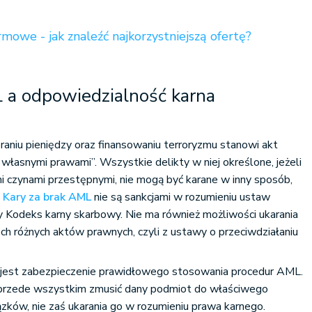
rmowe - jak znaleźć najkorzystniejszą ofertę?
 a odpowiedzialność karna
raniu pieniędzy oraz finansowaniu terroryzmu stanowi akt
ę własnymi prawami”. Wszystkie delikty w niej określone, jeżeli
ymi czynami przestępnymi, nie mogą być karane w inny sposób,
.
Kary za brak AML
nie są sankcjami w rozumieniu ustaw
zy Kodeks karny skarbowy. Nie ma również możliwości ukarania
óch różnych aktów prawnych, czyli z ustawy o przeciwdziałaniu
h jest zabezpieczenie prawidłowego stosowania procedur AML.
a przede wszystkim zmusić dany podmiot do właściwego
ków, nie zaś ukarania go w rozumieniu prawa karnego.