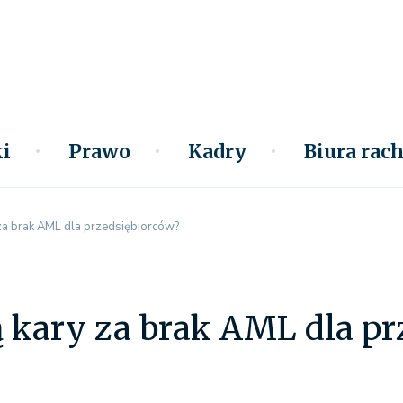
i
Prawo
Kadry
Biura ra
 za brak AML dla przedsiębiorców?
ą kary za brak AML dla p