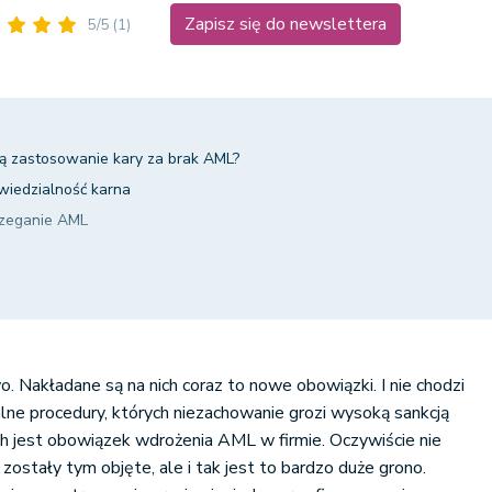
Zapisz się do newslettera
5/5
(1)
ją zastosowanie kary za brak AML?
wiedzialność karna
rzeganie AML
jmowania określonych czynności
zwolenia albo wykreślenie z rejestru działalności regulowanej
ów przez okres nie dłuższy niż rok
o. Nakładane są na nich coraz to nowe obowiązki. I nie chodzi
ia ich ustalania
alne procedury, których niezachowanie grozi wysoką sankcją
ich jest obowiązek wdrożenia AML w firmie. Oczywiście nie
ostały tym objęte, ale i tak jest to bardzo duże grono.