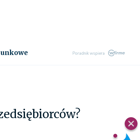
chunkowe
Poradnik wspiera
rzedsiębiorców?