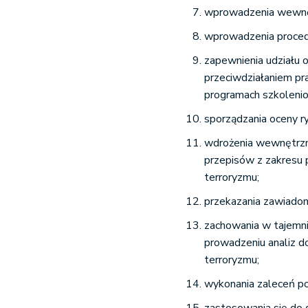
wprowadzenia wewnęt
wprowadzenia proced
zapewnienia udziału 
przeciwdziałaniem pr
programach szkoleni
sporządzania oceny ryz
wdrożenia wewnętrzn
przepisów z zakresu p
terroryzmu;
przekazania zawiadom
zachowania w tajemni
prowadzeniu analiz do
terroryzmu;
wykonania zaleceń po