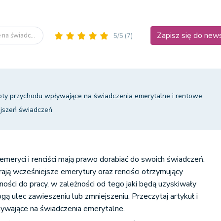
Zapisz się do new
na świadc...
5/5
(7)
oty przychodu wpływające na świadczenia emerytalne i rentowe
jszeń świadczeń
eryci i renciści mają prawo dorabiać do swoich świadczeń.
rają wcześniejsze emerytury oraz renciści otrzymujący
ności do pracy, w zależności od tego jaki będą uzyskiwały
gą ulec zawieszeniu lub zmniejszeniu. Przeczytaj artykuł i
ywające na świadczenia emerytalne.