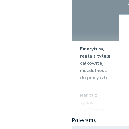
Emerytura,
renta z tytułu
całkowitej
niezdolności
do pracy (zł)
Renta z
tytułu
częściowej
niezdolności
Polecamy:
do pracy (zł)