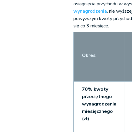
osiągnięcia przychodu w wy
wynagrodzenia
, nie wyższ
powyższym
kwoty przychod
się co 3 miesiące.
Okres
70% kwoty
przeciętnego
wynagro
dzenia
miesięcznego
(zł)