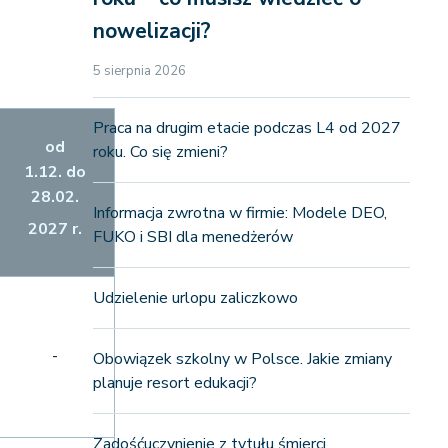
nowelizacji?
5 sierpnia 2026
Praca na drugim etacie podczas L4 od 2027
od
roku. Co się zmieni?
1.12. do
28.02.
Informacja zwrotna w firmie: Modele DEO,
2027
r.
FUKO i SBI dla menedżerów
Udzielenie urlopu zaliczkowo
-
Obowiązek szkolny w Polsce. Jakie zmiany
planuje resort edukacji?
Zadośćuczynienie z tytułu śmierci