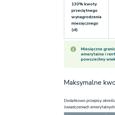
130% kwoty
przeciętnego
wynagro
dzenia
miesięcznego
(zł)
Miesięczne grani
emerytalne i ren
powszechny wiek
Maksymalne kwo
Dodatkowo przepisy określa
świadczeniach emerytalnych 