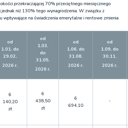
sokości przekraczającej 70% przeciętnego miesięcznego
ej jednak niż 130% tego wynagrodzenia. W związku z
u wpływające na świadczenia emerytalne i rentowe zmienia
od
od
od
od
1.03.
1.01. do
1.06. do
1.09. do
do
29.02.
31.08.
30.11.
31.05.
2026 r.
2026
r.
2026
r.
2026
r.
6
6
6
438,50
-
140,20
694,10
zł
zł