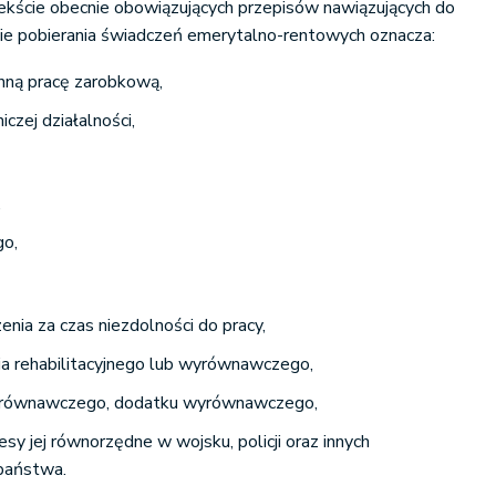
ekście obecnie obowiązujących przepisów nawiązujących do
sie pobierania świadczeń emerytalno-rentowych oznacza:
 inną pracę zarobkową,
czej działalności,
,
go,
nia za czas niezdolności do pracy,
ia rehabilitacyjnego lub wyrównawczego,
wyrównawczego, dodatku wyrównawczego,
esy jej równorzędne w wojsku, policji oraz innych
 państwa.