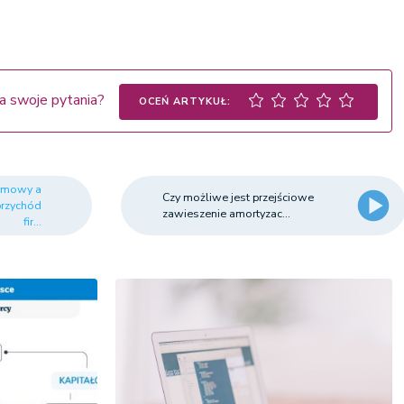
a swoje pytania?
OCEŃ ARTYKUŁ:
rmowy a
Czy możliwe jest przejściowe
przychód
zawieszenie amortyzac...
fir...