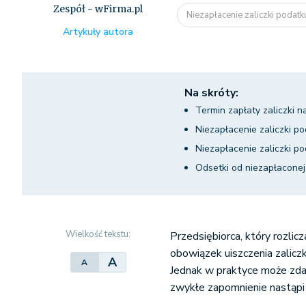
Zespół - wFirma.pl
Niezapłacenie zaliczki podatk
Artykuły autora
Na skróty:
Termin zapłaty zaliczki
Niezapłacenie zaliczki p
Niezapłacenie zaliczki 
Odsetki od niezapłacone
Wielkość tekstu:
Przedsiębiorca, który rozli
obowiązek uiszczenia zalic
A
A
Jednak w praktyce może zdar
zwykłe zapomnienie nastąpi 