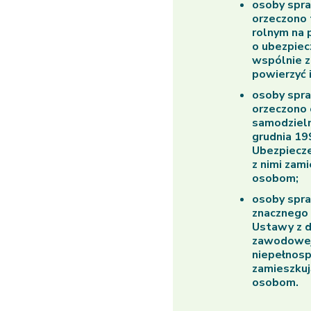
osoby spra
orzeczono 
rolnym na 
o ubezpiec
wspólnie z 
powierzyć
osoby spra
orzeczono 
samodzieln
grudnia 19
Ubezpiecze
z nimi zami
osobom;
osoby spra
znacznego 
Ustawy z dn
zawodowej 
niepełnosp
zamieszkuj
osobom.