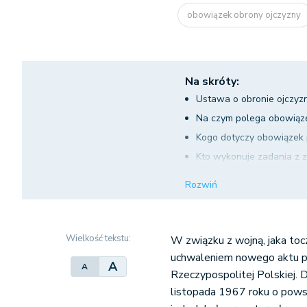
obowiązek obrony ojczyzny
Na skróty:
Ustawa o obronie ojczyz
Na czym polega obowiąze
Kogo dotyczy obowiązek 
Kto wykonuje zadania z 
Wezwanie właściwego or
Rozwiń
Wykonywanie zadań zwią
Wielkość tekstu:
W związku z wojną, jaka tocz
uchwaleniem nowego aktu p
A
A
Rzeczypospolitej Polskiej.
listopada 1967 roku o pows