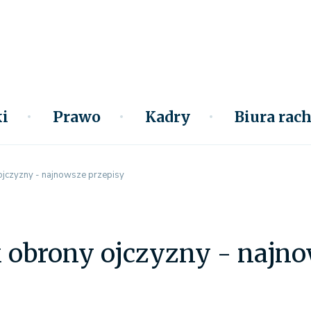
i
Prawo
Kadry
Biura ra
jczyzny - najnowsze przepisy
 obrony ojczyzny - najno