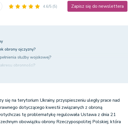
Zapisz się do newslettera
4.6/5
(5)
ny
k obrony ojczyzny?
pełnienia służby wojskowej?
zakresu obronności?
ganu w sprawie obowiązku obrony i zwrot kosztów z tym związanyc
zanych z obowiązkiem obrony i pomoc z tym związana
y się na terytorium Ukrainy, przyspieszeniu uległy prace nad
rawnego dotyczącego kwestii związanych z obroną
 Dotychczas tę problematykę regulowała Ustawa z dnia 21
zechnym obowiązku obrony Rzeczypospolitej Polskiej, która