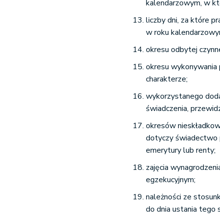
kalendarzowym, w któ
liczby dni, za które 
w roku kalendarzowym
okresu odbytej czynne
okresu wykonywania 
charakterze;
wykorzystanego doda
świadczenia, przewid
okresów nieskładkowy
dotyczy świadectwo p
emerytury lub renty;
zajęcia wynagrodzeni
egzekucyjnym;
należności ze stosun
do dnia ustania tego