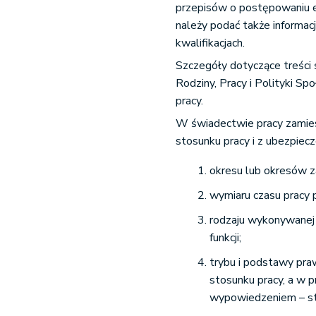
przepisów o postępowaniu e
należy podać także informac
kwalifikacjach.
Szczegóły dotyczące treści
Rodziny, Pracy i Polityki S
pracy.
W świadectwie pracy zamies
stosunku pracy i z ubezpiec
okresu lub okresów za
wymiaru czasu pracy 
rodzaju wykonywanej 
funkcji;
trybu i podstawy pra
stosunku pracy, a w 
wypowiedzeniem – st