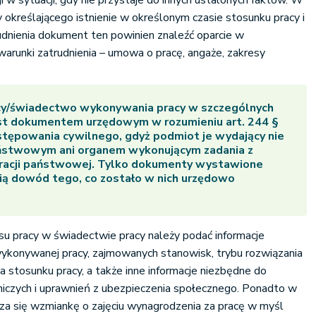
 w sytuacji, gdy nie przystaje do innych ustalonych faktów. W
określającego istnienie w określonym czasie stosunku pracy i
udnienia dokument ten powinien znaleźć oparcie w
arunki zatrudnienia – umowa o pracę, angaże, zakresy
y/świadectwo wykonywania pracy w szczególnych
est dokumentem urzędowym w rozumieniu art. 244 §
stępowania cywilnego, gdyż podmiot je wydający nie
ństwowym ani organem wykonującym zadania z
tracji państwowej. Tylko dokumenty wystawione
ią dowód tego, co zostało w nich urzędowo
su pracy w świadectwie pracy należy podać informacje
wykonywanej pracy, zajmowanych stanowisk, trybu rozwiązania
a stosunku pracy, a także inne informacje niezbędne do
niczych i uprawnień z ubezpieczenia społecznego. Ponadto w
za się wzmiankę o zajęciu wynagrodzenia za pracę w myśl