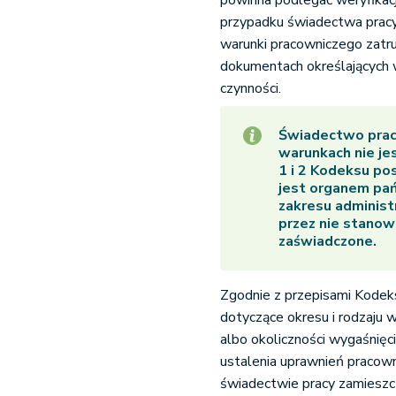
powinna podlegać weryfikacji
przypadku świadectwa pracy 
warunki pracowniczego zatr
dokumentach określających w
czynności.
Świadectwo prac
warunkach nie j
1 i 2 Kodeksu po
jest organem pa
zakresu adminis
przez nie stanow
zaświadczone.
Zgodnie z przepisami Kodek
dotyczące okresu i rodzaju 
albo okoliczności wygaśnięci
ustalenia uprawnień pracow
świadectwie pracy zamieszc