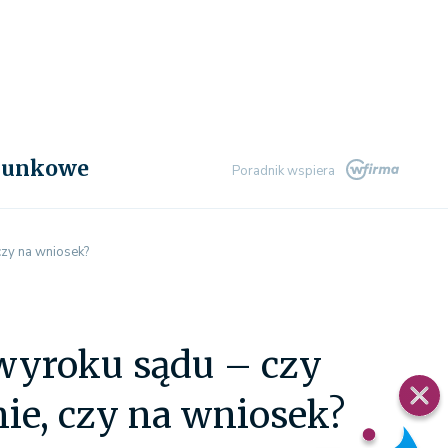
chunkowe
Poradnik wspiera
zy na wniosek?
wyroku sądu – czy
ie, czy na wniosek?