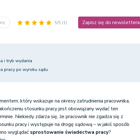
Zapisz się do newslettera
acy
5/5
(1)
a i tryb wydania
a pracy po wyroku sądu
mentem, który wskazuje na okresy zatrudnienia pracownika,
zakończeniu stosunku pracy jest obowiązany wydać ten
ie. Niekiedy zdarza się, że pracownik nie zgadza się z
osunku pracy i występuje na drogę sądową – w jakiś sposób
inno wyglądać
sprostowanie świadectwa pracy
?