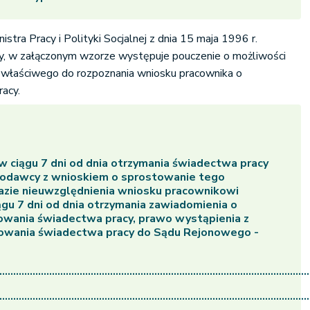
stra Pracy i Polityki Socjalnej z dnia 15 maja 1996 r.
y, w załączonym wzorze występuje pouczenie o możliwości
y właściwego do rozpoznania wniosku pracownika o
acy.
 ciągu 7 dni od dnia otrzymania świadectwa pracy
codawcy z wnioskiem o sprostowanie tego
azie nieuwzględnienia wniosku pracownikowi
ągu 7 dni od dnia otrzymania zawiadomienia o
wania świadectwa pracy, prawo wystąpienia z
owania świadectwa pracy do Sądu Rejonowego -
................................................................................................................
................................................................................................................