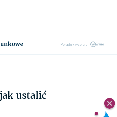
chunkowe
Poradnik wspiera
ak ustalić