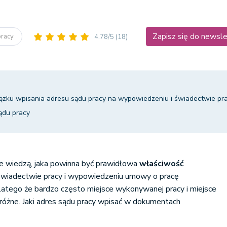
Zapisz się do newsl
pracy
4.78/5
(18)
ku wpisania adresu sądu pracy na wypowiedzeniu i świadectwie pr
ądu pracy
ie wiedzą, jaka powinna być prawidłowa
właściwość
świadectwie pracy i wypowiedzeniu umowy o pracę
 dlatego że bardzo często miejsce wykonywanej pracy i miejsce
różne. Jaki adres sądu pracy wpisać w dokumentach