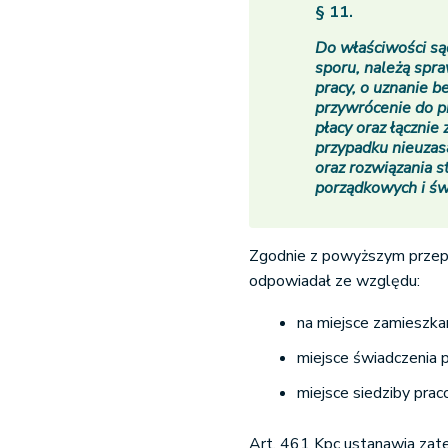
§ 11.
Do właściwości są
sporu, należą spra
pracy, o uznanie 
przywrócenie do p
płacy oraz łącznie
przypadku nieuzas
oraz rozwiązania s
porządkowych i św
Zgodnie z powyższym przepi
odpowiadał ze względu:
na miejsce zamieszkan
miejsce świadczenia 
miejsce siedziby pra
Art. 461 Kpc ustanawia zat