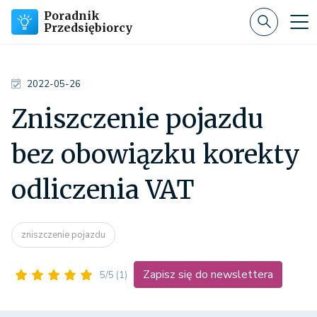
Poradnik
Przedsiębiorcy
2022-05-26
Zniszczenie pojazdu
bez obowiązku korekty
odliczenia VAT
zniszczenie pojazdu
Zapisz się do newslettera
5/5
(1)