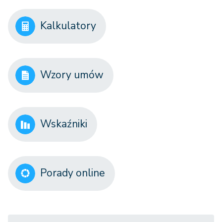
Kalkulatory
Wzory umów
Wskaźniki
Porady online