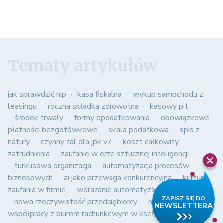
Tematy artykułów
jak sprawdzić nip
kasa fiskalna
wykup samochodu z
leasingu
roczna składka zdrowotna
kasowy pit
środek trwały
formy opodatkowania
obowiązkowe
płatności bezgotówkowe
skala podatkowa
spis z
natury
czynny żal dla jpk v7
koszt całkowity
zatrudnienia
zaufanie w erze sztucznej inteligencji
turkusowa organizacja
automatyzacja procesów
biznesowych
ai jako przewaga konkurencyjna
kultura
zaufania w firmie
wdrażanie automatyzacji w firmie
nowa rzeczywistość przedsiębiorcy
modele
współpracy z biurem rachunkowym w ksef
struktura