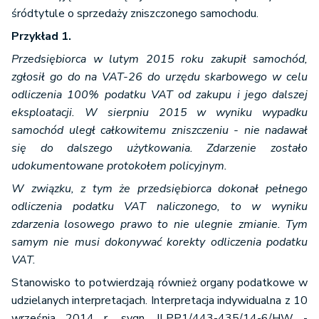
śródtytule o sprzedaży zniszczonego samochodu.
Przykład 1.
Przedsiębiorca w lutym 2015 roku zakupił samochód,
zgłosił go do na VAT-26 do urzędu skarbowego w celu
odliczenia 100% podatku VAT od zakupu i jego dalszej
eksploatacji. W sierpniu 2015 w wyniku wypadku
samochód uległ całkowitemu zniszczeniu - nie nadawał
się do dalszego użytkowania. Zdarzenie zostało
udokumentowane protokołem policyjnym.
W związku, z tym że przedsiębiorca dokonał pełnego
odliczenia podatku VAT naliczonego, to w wyniku
zdarzenia losowego prawo to nie ulegnie zmianie. Tym
samym nie musi dokonywać korekty odliczenia podatku
VAT.
Stanowisko to potwierdzają również organy podatkowe w
udzielanych interpretacjach. Interpretacja indywidualna z 10
września 2014 r., sygn. ILPP1/443-435/14-6/HW -