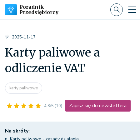
Poradnik
Przedsiębiorcy
2025-11-17
Karty paliwowe a
odliczenie VAT
karty paliwowe
Zapisz się do newslettera
4.8/5
(10)
Na skróty:
Karty paliwowe - zasady działania