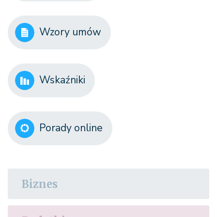
Wzory umów
Wskaźniki
Porady online
Biznes