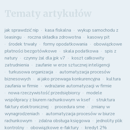
Tematy artykułów
jak sprawdzić nip
kasa fiskalna
wykup samochodu z
leasingu
roczna składka zdrowotna
kasowy pit
środek trwały
formy opodatkowania
obowiązkowe
płatności bezgotówkowe
skala podatkowa
spis z
natury
czynny żal dla jpk v7
koszt całkowity
zatrudnienia
zaufanie w erze sztucznej inteligencji
turkusowa organizacja
automatyzacja procesów
biznesowych
ai jako przewaga konkurencyjna
kultura
zaufania w firmie
wdrażanie automatyzacji w firmie
nowa rzeczywistość przedsiębiorcy
modele
współpracy z biurem rachunkowym w ksef
struktura
faktury elektronicznej
procedura sme
zmiany w
wynagrodzeniach
automatyzacja procesów w biurze
rachunkowym
zdalna obsługa księgowa
jednolity plik
kontrolny
obowiązkowe e-faktury
kredyt 2%