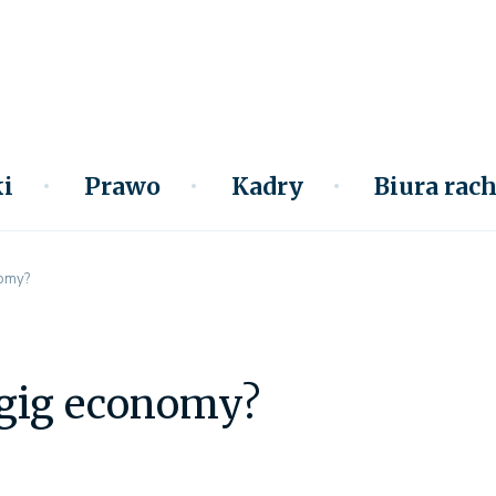
i
Prawo
Kadry
Biura ra
nomy?
 gig economy?