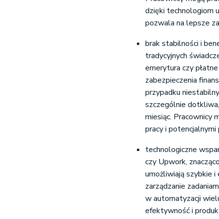
dzięki technologiom 
pozwala na lepsze za
brak stabilności i be
tradycyjnych świadcz
emerytura czy płatne
zabezpieczenia fina
przypadku niestabiln
szczególnie dotkliwa
miesiąc. Pracownicy m
pracy i potencjalnymi
technologiczne wsparc
czy Upwork, znacząco 
umożliwiają szybkie 
zarządzanie zadaniam
w automatyzacji wiel
efektywność i produ