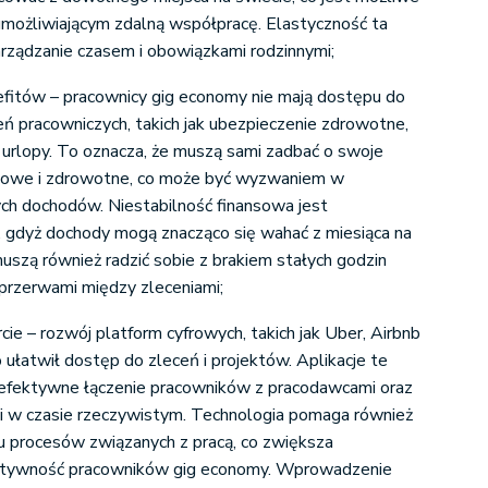
umożliwiającym zdalną współpracę. Elastyczność ta
rządzanie czasem i obowiązkami rodzinnymi;
nefitów – pracownicy gig economy nie mają dostępu do
eń pracowniczych, takich jak ubezpieczenie zdrowotne,
 urlopy. To oznacza, że muszą sami zadbać o swoje
nsowe i zdrowotne, co może być wyzwaniem w
ych dochodów. Niestabilność finansowa jest
, gdyż dochody mogą znacząco się wahać z miesiąca na
uszą również radzić sobie z brakiem stałych godzin
 przerwami między zleceniami​;
ie – rozwój platform cyfrowych, takich jak Uber, Airbnb
ułatwił dostęp do zleceń i projektów. Aplikacje te
i efektywne łączenie pracowników z pracodawcami oraz
i w czasie rzeczywistym. Technologia pomaga również
u procesów związanych z pracą, co zwiększa
ktywność pracowników gig economy. Wprowadzenie