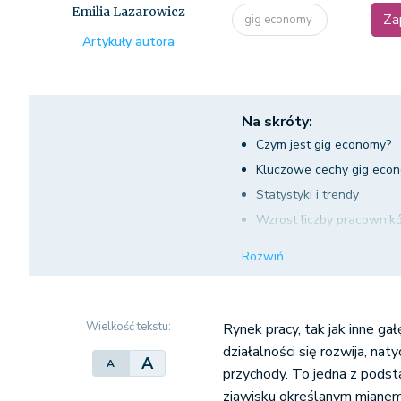
Emilia Lazarowicz
Za
gig economy
Artykuły autora
Na skróty:
Czym jest gig economy?
Kluczowe cechy gig eco
Statystyki i trendy
Wzrost liczby pracownik
Zróżnicowanie dochodó
Rozwiń
Preferencje pokoleniowe
Korzyści i wyzwania
Gig economy a dostosowa
Wielkość tekstu:
Rynek pracy, tak jak inne gał
Wpływ na tradycyjny ryn
działalności się rozwija, nat
A
A
Podsumowanie
przychody. To jedna z podst
zjawisku określanym mianem