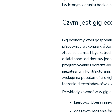
i w którym kierunku będzie s
Czym jest gig e
Gig economy, czyli gospoda
pracownicy wykonują krótkot
zlecenie zamiast być zatrud
działalności: od dostaw jedze
programowanie i doradztwo b
niezależnymi kontraktorami,
zyskuje na popularności dzię
łączenie zleceniodawców z 
Przykłady zawodów w gig 
kierowcy Ubera i inn
dostawcy jedzenia (np