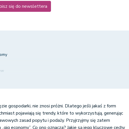
pisz się do newslettera
nomy
ów
w
nie polskich regulacji prawnych
ęzie gospodarki, nie znosi próżni. Dlatego jeśli jakaś z form
ek pracy
ychmiast pojawiają się trendy, które to wykorzystują, generując
awowych zasad popytu i podaży. Przyjrzyjmy się zatem
 „gig economy”. Co ono oznacza? Jakie są jego kluczowe cechy