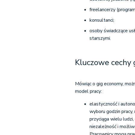
freelancerzy (programi
konsultanci;
osoby świadczące usłu
starszymi.
Kluczowe cechy 
Mówiąc o gig economy, można
model pracy:
elastyczność i auto
wyboru godzin pracy,
przyciąga wielu ludzi
niezależność i możli
Pracownicy mogą prac