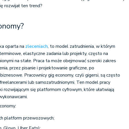
ię rozwijał ten trend?
conomy?
rka oparta na
zleceniach
, to model zatrudnienia, w którym
erminowe, elastyczne zadania lub projekty, często na
nionymi na stałe. Praca ta może obejmować szeroki zakres
nia, przez pisanie i projektowanie graficzne, po
iznesowe. Pracownicy gig economy, czyli gigersi, są często
 freelancerami lub samozatrudnionymi. Ten model pracy
ki rozwijającym się platformom cyfrowym, które ułatwiają
wykonawcami​.​
economy:
ych platform przewozowych;
. Glovo, Uber Eats);