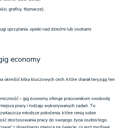
ści, graficy, tłumacze);
gi sprzątania, opieki nad dziećmi lub osobami
gig economy
 określić kilka kluczowych cech, które charakteryzują ten
nomiczność – gig economy oferuje pracownikom swobodę
 miejsca pracy i rodzaju wykonywanych zadań. To
, zwłaszcza młodsze pokolenia, które cenią sobie
wość dostosowania pracy do swojego życia osobistego.
ować z dowolnego miejsca na świecie, co jest możliwe