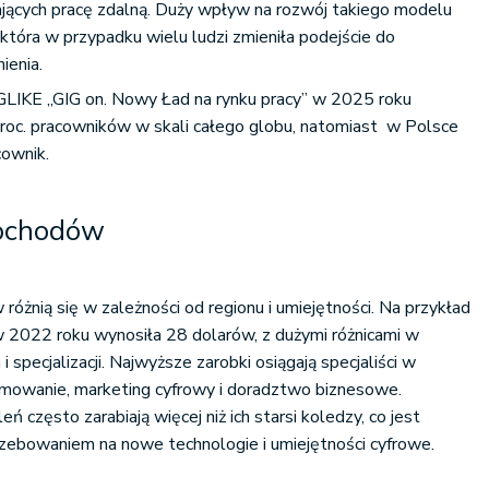
ających pracę zdalną​. Duży wpływ na rozwój takiego modelu
 która w przypadku wielu ludzi zmieniła podejście do
ienia.
IGLIKE „GIG on. Nowy Ład na rynku pracy” w 2025 roku
roc. pracowników w skali całego globu, natomiast w Polsce
cownik.
dochodów
 różnią się w zależności od regionu i umiejętności. Na przykład
 2022 roku wynosiła 28 dolarów, z dużymi różnicami w
 specjalizacji. Najwyższe zarobki osiągają specjaliści w
ramowanie, marketing cyfrowy i doradztwo biznesowe.
 często zarabiają więcej niż ich starsi koledzy, co jest
ebowaniem na nowe technologie i umiejętności cyfrowe​​.