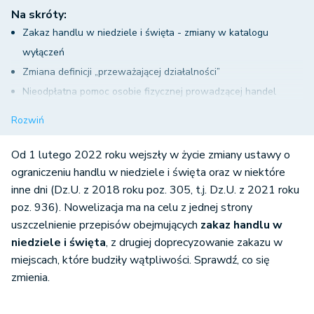
Na skróty:
Zakaz handlu w niedziele i święta - zmiany w katalogu
wyłączeń
Zmiana definicji „przeważającej działalności”
Nieodpłatna pomoc osobie fizycznej prowadzącej handel
osobiście
Rozwiń
Zakaz handlu w niedziele i święta - zmiana w przepisach
karnych
Od 1 lutego 2022 roku wejszły w życie zmiany ustawy o
Niedziele handlowe bez zmian po nowelizacji
ograniczeniu handlu w niedziele i święta oraz w niektóre
inne dni (Dz.U. z 2018 roku poz. 305, t.j. Dz.U. z 2021 roku
poz. 936). Nowelizacja ma na celu z jednej strony
uszczelnienie przepisów obejmujących
zakaz handlu w
niedziele i święta
, z drugiej doprecyzowanie zakazu w
miejscach, które budziły wątpliwości. Sprawdź, co się
zmienia.