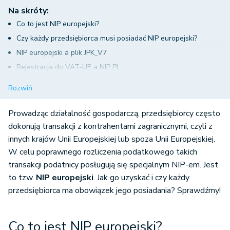
Na skróty:
Co to jest NIP europejski?
Czy każdy przedsiębiorca musi posiadać NIP europejski?
NIP europejski a plik JPK_V7
Rejestracja do VAT-UE a NIP PL
Dla kogo VAT-UE, a dla kogo VAT-EU?
Rozwiń
Co to jest deklaracja VAT- UE?
Wyrejestrowanie z VAT-UE
Prowadząc działalność gospodarczą, przedsiębiorcy często
Jak wygenerować VAT-UE w systemie wFirma.pl?
dokonują transakcji z kontrahentami zagranicznymi, czyli z
innych krajów Unii Europejskiej lub spoza Unii Europejskiej.
W celu poprawnego rozliczenia podatkowego takich
transakcji podatnicy posługują się specjalnym NIP-em. Jest
to tzw.
NIP europejski
. Jak go uzyskać i czy każdy
przedsiębiorca ma obowiązek jego posiadania? Sprawdźmy!
Co to jest NIP europejski?