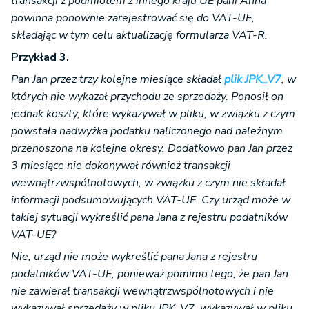
transakcji z podmiotem z innego kraju UE pani Anna
powinna ponownie zarejestrować się do VAT-UE,
składając w tym celu aktualizację formularza VAT-R.
Przykład 3.
Pan Jan przez trzy kolejne miesiące składał
plik JPK_V7
, w
których nie wykazał przychodu ze sprzedaży. Ponosił on
jednak koszty, które wykazywał w pliku, w związku z czym
powstała nadwyżka podatku naliczonego nad należnym
przenoszona na kolejne okresy. Dodatkowo pan Jan przez
3 miesiące nie dokonywał również transakcji
wewnątrzwspólnotowych, w związku z czym nie składał
informacji podsumowujących VAT-UE. Czy urząd może w
takiej sytuacji wykreślić pana Jana z rejestru podatników
VAT-UE?
Nie, urząd nie może wykreślić pana Jana z rejestru
podatników VAT-UE, ponieważ pomimo tego, że pan Jan
nie zawierał transakcji wewnątrzwspólnotowych i nie
wykazywał sprzedaży w pliku JPK_V7, wykazywał w pliku