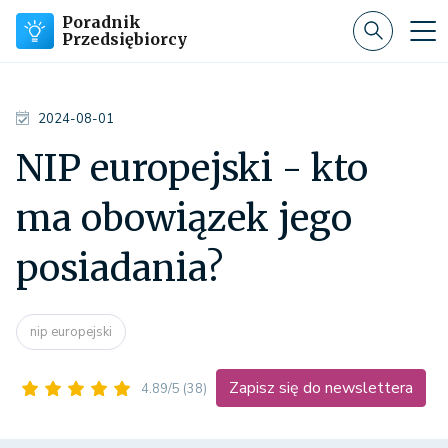
Poradnik
Przedsiębiorcy
2024-08-01
NIP europejski - kto
ma obowiązek jego
posiadania?
nip europejski
Zapisz się do newslettera
4.89/5
(38)