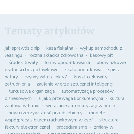
Tematy artykułów
jak sprawdzić nip
kasa fiskalna
wykup samochodu z
leasingu
roczna składka zdrowotna
kasowy pit
środek trwały
formy opodatkowania
obowiązkowe
płatności bezgotówkowe
skala podatkowa
spis z
natury
czynny żal dla jpk v7
koszt całkowity
zatrudnienia
zaufanie w erze sztucznej inteligencji
turkusowa organizacja
automatyzacja procesów
biznesowych
ai jako przewaga konkurencyjna
kultura
zaufania w firmie
wdrażanie automatyzacji w firmie
nowa rzeczywistość przedsiębiorcy
modele
współpracy z biurem rachunkowym w ksef
struktura
faktury elektronicznej
procedura sme
zmiany w