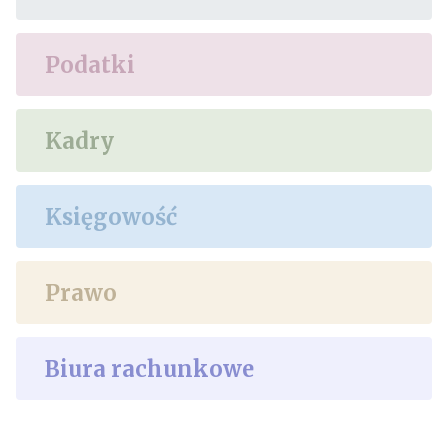
Podatki
Kadry
Księgowość
Prawo
Biura rachunkowe