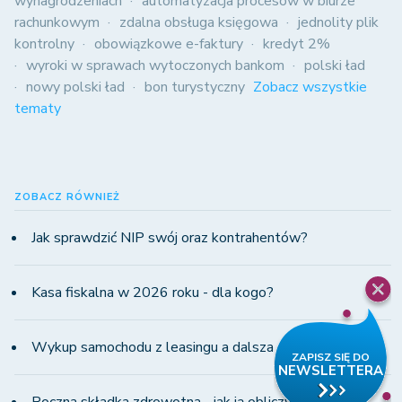
wynagrodzeniach
automatyzacja procesów w biurze
rachunkowym
zdalna obsługa księgowa
jednolity plik
kontrolny
obowiązkowe e-faktury
kredyt 2%
wyroki w sprawach wytoczonych bankom
polski ład
nowy polski ład
bon turystyczny
Zobacz wszystkie
tematy
ZOBACZ RÓWNIEŻ
Jak sprawdzić NIP swój oraz kontrahentów?
Kasa fiskalna w 2026 roku - dla kogo?
Wykup samochodu z leasingu a dalsza odsprzedaż
Roczna składka zdrowotna - jak ją obliczyć?