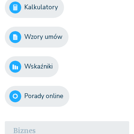
Kalkulatory
Wzory umów
Wskaźniki
Porady online
Biznes