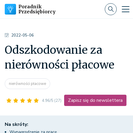
Poradnik
Przedsiębiorcy
2022-05-06
Odszkodowanie za
nierówności płacowe
nierówności płacowe
Zapisz się do newslettera
4.96/5
(27)
Na skróty:
Wynagrodzenie za pracę