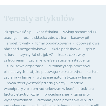
Tematy artykułów
jak sprawdzić nip
kasa fiskalna
wykup samochodu z
leasingu
roczna składka zdrowotna
kasowy pit
środek trwały
formy opodatkowania
obowiązkowe
płatności bezgotówkowe
skala podatkowa
spis z
natury
czynny żal dla jpk v7
koszt całkowity
zatrudnienia
zaufanie w erze sztucznej inteligencji
turkusowa organizacja
automatyzacja procesów
biznesowych
ai jako przewaga konkurencyjna
kultura
zaufania w firmie
wdrażanie automatyzacji w firmie
nowa rzeczywistość przedsiębiorcy
modele
współpracy z biurem rachunkowym w ksef
struktura
faktury elektronicznej
procedura sme
zmiany w
wynagrodzeniach
automatyzacja procesów w biurze
rachunkowym
zdalna obsługa księgowa
jednolity plik