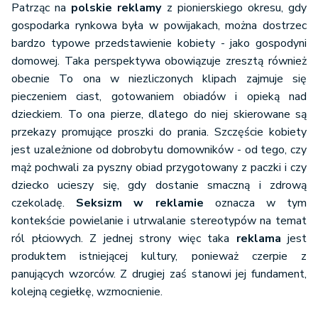
Patrząc na
polskie reklamy
z pionierskiego okresu, gdy
gospodarka rynkowa była w powijakach, można dostrzec
bardzo typowe przedstawienie kobiety - jako gospodyni
domowej. Taka perspektywa obowiązuje zresztą również
obecnie To ona w niezliczonych klipach zajmuje się
pieczeniem ciast, gotowaniem obiadów i opieką nad
dzieckiem. To ona pierze, dlatego do niej skierowane są
przekazy promujące proszki do prania. Szczęście kobiety
jest uzależnione od dobrobytu domowników - od tego, czy
mąż pochwali za pyszny obiad przygotowany z paczki i czy
dziecko ucieszy się, gdy dostanie smaczną i zdrową
czekoladę.
Seksizm w reklamie
oznacza w tym
kontekście powielanie i utrwalanie stereotypów na temat
ról płciowych. Z jednej strony więc taka
reklama
jest
produktem istniejącej kultury, ponieważ czerpie z
panujących wzorców. Z drugiej zaś stanowi jej fundament,
kolejną cegiełkę, wzmocnienie.