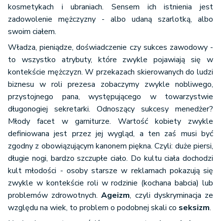
kosmetykach i ubraniach. Sensem ich istnienia jest
zadowolenie mężczyzny - albo udaną szarlotką, albo
swoim ciałem.
Władza, pieniądze, doświadczenie czy sukces zawodowy -
to wszystko atrybuty, które zwykle pojawiają się w
kontekście mężczyzn. W przekazach skierowanych do ludzi
biznesu w roli prezesa zobaczymy zwykle nobliwego,
przystojnego pana, występującego w towarzystwie
długonogiej sekretarki. Odnoszący sukcesy menedżer?
Młody facet w garniturze. Wartość kobiety zwykle
definiowana jest przez jej wygląd, a ten zaś musi być
zgodny z obowiązującym kanonem piękna. Czyli: duże piersi,
długie nogi, bardzo szczupłe ciało. Do kultu ciała dochodzi
kult młodości - osoby starsze w reklamach pokazują się
zwykle w kontekście roli w rodzinie (kochana babcia) lub
problemów zdrowotnych.
Ageizm
, czyli dyskryminacja ze
względu na wiek, to problem o podobnej skali co
seksizm
.