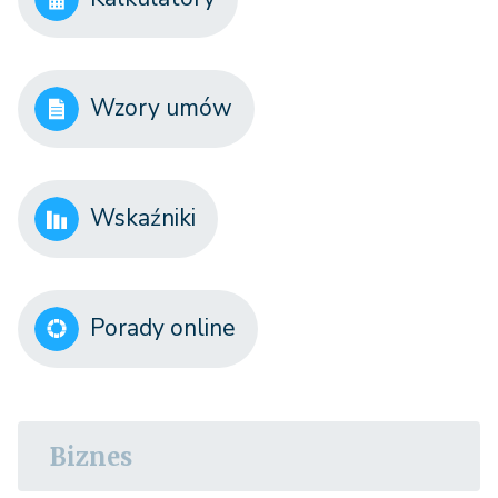
Wzory umów
Wskaźniki
Porady online
Biznes