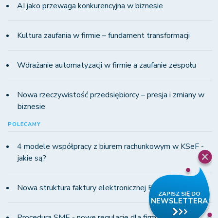
AI jako przewaga konkurencyjna w biznesie
Kultura zaufania w firmie – fundament transformacji
Wdrażanie automatyzacji w firmie a zaufanie zespołu
Nowa rzeczywistość przedsiębiorcy – presja i zmiany w
biznesie
POLECAMY
4 modele współpracy z biurem rachunkowym w KSeF -
jakie są?
Nowa struktura faktury elektronicznej FA(3) dla KSeF
Procedura SME - nowe regulacje dla firm MŚP