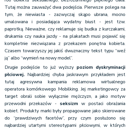
roli obiektu seksualnego, bezrozumnego pięknego ciała.
Tutaj można zauważyć dwa podejścia. Pierwsze polega na
tym, że niewiasta - zazwyczaj skąpo ubrana, mocno
umalowana i posiadająca wydatny biust - jest tzw.
paprotką. Nieważne, czy reklamuje się budka z kurczakami,
drukarnia czy nauka jazdy - na plakatach musi pojawić się
kompletnie niezwiązana z przekazem ponętna kobieta.
Czasem towarzyszy jej jakiś dwuznaczny tekst typu “weź
ją” albo “wymień na nowy model”.
Drugie podejście to już wyższy
poziom dyskryminacji
płciowej.
Najbardziej chyba jaskrawym przykładem jest
tutaj agresywna kampania reklamowa wirtualnego
operatora komórkowego Mobilking. Jej marketingowcy za
target obrali sobie wyłącznie mężczyzn, a jako motyw
przewodni przekazów -
seksizm
w postaci obrażania
kobiet. Produkty marki były propagowane jako skierowane
do “prawdziwych facetów”, przy czym posłużono się
najbardziej utartymi stereotypami płciowymi, w których