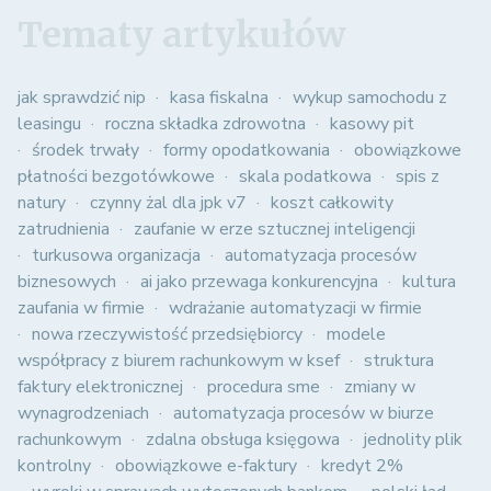
Tematy artykułów
jak sprawdzić nip
kasa fiskalna
wykup samochodu z
leasingu
roczna składka zdrowotna
kasowy pit
środek trwały
formy opodatkowania
obowiązkowe
płatności bezgotówkowe
skala podatkowa
spis z
natury
czynny żal dla jpk v7
koszt całkowity
zatrudnienia
zaufanie w erze sztucznej inteligencji
turkusowa organizacja
automatyzacja procesów
biznesowych
ai jako przewaga konkurencyjna
kultura
zaufania w firmie
wdrażanie automatyzacji w firmie
nowa rzeczywistość przedsiębiorcy
modele
współpracy z biurem rachunkowym w ksef
struktura
faktury elektronicznej
procedura sme
zmiany w
wynagrodzeniach
automatyzacja procesów w biurze
rachunkowym
zdalna obsługa księgowa
jednolity plik
kontrolny
obowiązkowe e-faktury
kredyt 2%