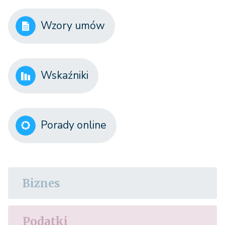
Wzory umów
Wskaźniki
Porady online
Biznes
Podatki