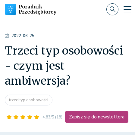
Poradnik
Przedsiębiorcy
2022-06-25
Trzeci typ osobowości
- czym jest
ambiwersja?
trzeci typ osobowości
Zapisz się do newslettera
4.83/5
(18)