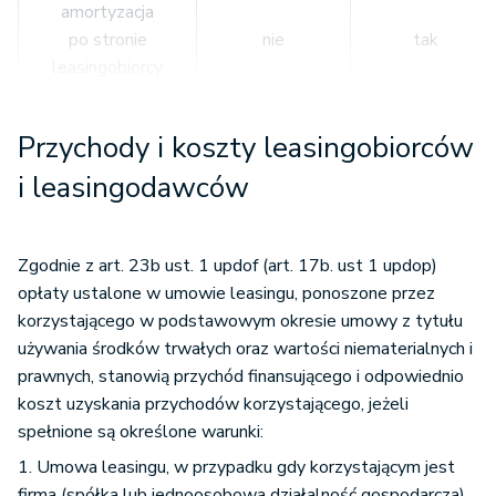
amortyzacja
po stronie
nie
tak
leasingobiorcy
amortyzacja
Przychody i koszty leasingobiorców
po stronie
tak
nie
i leasingodawców
leasingodawcy
wydatki na
Zgodnie z art. 23b ust. 1 updof (art. 17b. ust 1 updop)
bieżącą
tak
tak
opłaty ustalone w umowie leasingu, ponoszone przez
eksploatację
korzystającego w podstawowym okresie umowy z tytułu
używania środków trwałych oraz wartości niematerialnych i
prawnych, stanowią przychód finansującego i odpowiednio
limit -
nie
nie
koszt uzyskania przychodów korzystającego, jeżeli
kilometrówka
spełnione są określone warunki:
1. Umowa leasingu, w przypadku gdy korzystającym jest
ubezpieczenie
tak
tak
firma (spółka lub jednoosobowa działalność gospodarcza),