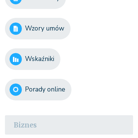
Wzory umów
Wskaźniki
Porady online
Biznes