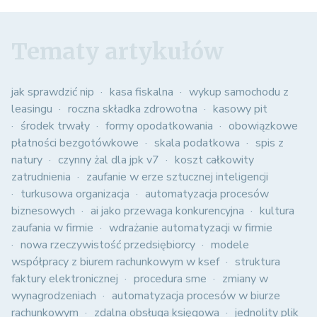
Tematy artykułów
jak sprawdzić nip
kasa fiskalna
wykup samochodu z
leasingu
roczna składka zdrowotna
kasowy pit
środek trwały
formy opodatkowania
obowiązkowe
płatności bezgotówkowe
skala podatkowa
spis z
natury
czynny żal dla jpk v7
koszt całkowity
zatrudnienia
zaufanie w erze sztucznej inteligencji
turkusowa organizacja
automatyzacja procesów
biznesowych
ai jako przewaga konkurencyjna
kultura
zaufania w firmie
wdrażanie automatyzacji w firmie
nowa rzeczywistość przedsiębiorcy
modele
współpracy z biurem rachunkowym w ksef
struktura
faktury elektronicznej
procedura sme
zmiany w
wynagrodzeniach
automatyzacja procesów w biurze
rachunkowym
zdalna obsługa księgowa
jednolity plik