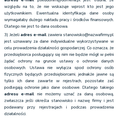
adresu e-mail
pseudonim@domena.pl jest trudna, ze
względu na to, że nie wskazuje wprost kto jest jego
użytkownikiem. Ewentualna identyfikacja dane osoby
wymagałaby dużego nakładu pracy i środków finansowych.
Dlatego nie jest to dana osobowa.
3) Jeżeli
adres e-mail
zawiera stanowisko@nazwafirmy.pl
jest uznawany za dane indywidualne wykorzystywane w
celu prowadzenia działalności gospodarczej. Co oznacza, że
przedsiębiorca posługujący się nim nie będzie mógł w pełni
żądać ochrony na gruncie ustawy o ochronie danych
osobowych. Ustawa nie wyłącza spod ochrony osób
fizycznych będących przedsiębiorcami, jednakże jawne są
tylko ich dane zawarte w rejestrach, pozostałe zaś
podlegają ochronie jako dane osobowe. Dlatego takiego
adresu e-mail
nie możemy uznać za daną osobową,
zwłaszcza jeśli określa stanowisko i nazwę firmy i jest
podawany przy rejestracjach i podczas prowadzenia
działalności.