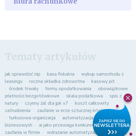
Biura rachunkowe
Tematy artykułów
jak sprawdzić nip
kasa fiskalna
wykup samochodu z
leasingu
roczna składka zdrowotna
kasowy pit
środek trwały
formy opodatkowania
obowiązkowe
płatności bezgotówkowe
skala podatkowa
spis z
natury
czynny żal dla jpk v7
koszt całkowity
zatrudnienia
zaufanie w erze sztucznej inteligencji
turkusowa organizacja
automatyzacja procesów
biznesowych
ai jako przewaga konkurencyjna
kultura
zaufania w firmie
wdrażanie automatyzacji w firmie