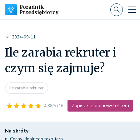
Poradnik
Przedsiębiorcy
2024-09-11
Ile zarabia rekruter i
czym się zajmuje?
ile zarabia rekruter
Zapisz się do newslettera
4.88/5
(16)
Na skróty:
Cechy idealnego rekrutera