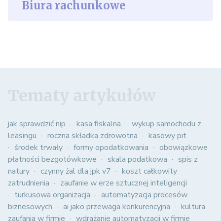
Biura rachunkowe
Tematy artykułów
jak sprawdzić nip
kasa fiskalna
wykup samochodu z
leasingu
roczna składka zdrowotna
kasowy pit
środek trwały
formy opodatkowania
obowiązkowe
płatności bezgotówkowe
skala podatkowa
spis z
natury
czynny żal dla jpk v7
koszt całkowity
zatrudnienia
zaufanie w erze sztucznej inteligencji
turkusowa organizacja
automatyzacja procesów
biznesowych
ai jako przewaga konkurencyjna
kultura
zaufania w firmie
wdrażanie automatyzacji w firmie