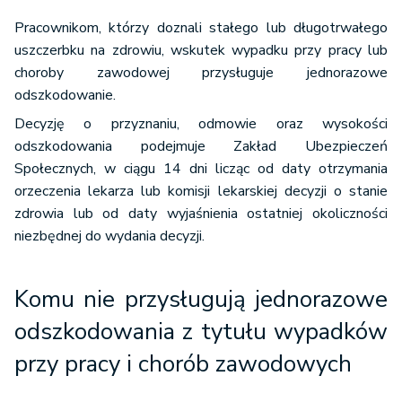
stałego lub
długotrwałego
Pracownikom, którzy doznali stałego lub długotrwałego
uszczerbku na
uszczerbku na zdrowiu, wskutek wypadku przy pracy lub
zdrowiu, z
choroby zawodowej przysługuje jednorazowe
tytułu
odszkodowanie.
645 zł
680 zł
zwiększenia
Decyzję o przyznaniu, odmowie oraz wysokości
tego
odszkodowania podejmuje Zakład Ubezpieczeń
uszczerbku co
Społecznych, w ciągu 14 dni licząc od daty otrzymania
najmniej o 10
orzeczenia lekarza lub komisji lekarskiej decyzji o stanie
punktów
zdrowia lub od daty wyjaśnienia ostatniej okoliczności
procentowych
niezbędnej do wydania decyzji.
z tytułu
Komu nie przysługują jednorazowe
orzeczenia
odszkodowania z tytułu wypadków
całkowitej
niezdolności do
przy pracy i chorób zawodowych
11.287 zł
11.898 zł
pracy oraz
niezdolności do