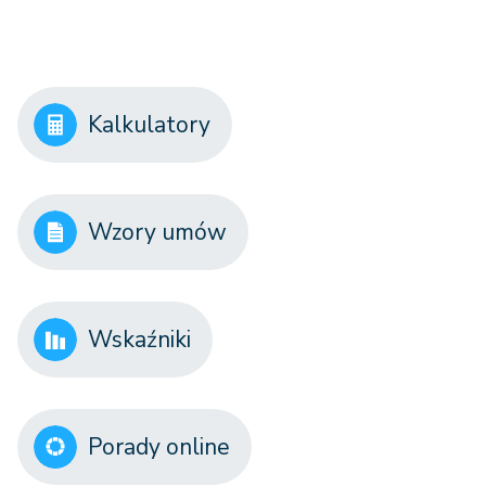
Kalkulatory
Wzory umów
Wskaźniki
Porady online