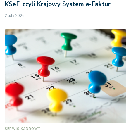
KSeF, czyli Krajowy System e-Faktur
uprawnieni są
równocześnie
2 luty 2026
inni członkowie
rodziny
11.287zł
11.898zł
zmarłego
ubezpieczonego
lub rencisty,
każdemu z nich
niezależnie od
odszkodowania
przysługującego
małżonkowi lub
dzieciom
gdy do
jednorazowego
odszkodowania
SERWIS KADROWY