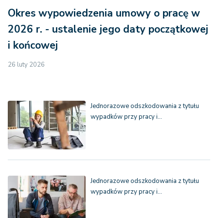
uprawnieni są
Okres wypowiedzenia umowy o pracę w
tylko
członkowie
2026 r. - ustalenie jego daty początkowej
rodziny inni niż
i końcowej
małżonek lub
dzieci zmarłego
26 luty 2026
ubezpieczonego
lub rencisty,
oraz
29.025 zł
30.596 zł
Jednorazowe odszkodowania z tytułu
odpowiednio
wypadków przy pracy i…
11.287 zł lub
11.898zł z
tytułu
zwiększenia
tego
Jednorazowe odszkodowania z tytułu
odszkodowania
wypadków przy pracy i…
przysługującego
na drugiego i