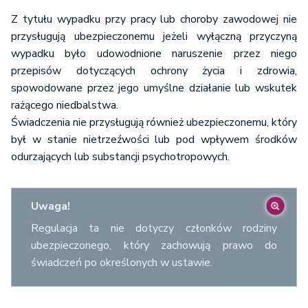
samodzielnej
Z tytułu wypadku przy pracy lub choroby zawodowej nie
egzystencji
przysługują ubezpieczonemu jeżeli wyłączną przyczyną
ubezpieczonego
wypadku było udowodnione naruszenie przez niego
przepisów dotyczących ochrony życia i zdrowia,
spowodowane przez jego umyślne działanie lub wskutek
z tytułu
rażącego niedbalstwa.
niezdolności do
Świadczenia nie przysługują również ubezpieczonemu, który
pracy oraz
był w stanie nietrzeźwości lub pod wpływem środków
niezdolności do
odurzających lub substancji psychotropowych.
samodzielnej
11.287 zł
11.898 zł
egzystencji
wskutek
Uwaga!
pogorszenia się
stanu zdrowia
Regulacja ta nie dotyczy członków rodziny
rencisty
ubezpieczonego, który zachowują prawo do
świadczeń po określonych w ustawie.
gdy do
jednorazowego