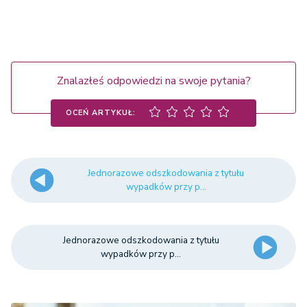
odszkodowania
uprawniony jest
58.050 zł
61.191 zł
małżonek lub
dziecko
zmarłego
Znalazłeś odpowiedzi na swoje pytania?
ubezpieczonego
lub rencisty
OCEŃ ARTYKUŁ:
gdy do
jednorazowego
Jednorazowe odszkodowania z tytułu
wypadków przy p...
odszkodowania
uprawniony jest
członek rodziny
29.025 zł
30.596 zł
Jednorazowe odszkodowania z tytułu
zmarłego
wypadków przy p...
ubezpieczonego
lub rencisty inny
niż małżonek