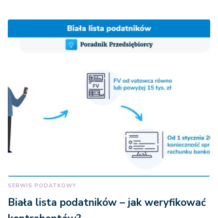
tego
odszkodowania
przysługującego
na każde z tych
dzieci
gdy do
jednorazowego
odszkodowania
uprawnionych
jest
równocześnie
dwoje lub
więcej dzieci
zmarłego
SERWIS PODATKOWY
ubezpieczonego
Biała lista podatników – jak weryfikować
lub rencisty,