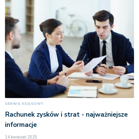
lub dziecko
gdy do
jednorazowego
odszkodowania
uprawnieni są
równocześnie
małżonek i
jedno lub więcej
dzieci zmarłego
ubezpieczonego
lub rencisty,
58.050 zł
61.191 zł
oraz
SERWIS KSIĘGOWY
odpowiednio
11.287 zł lub
Rachunek zysków i strat - najważniejsze
11.898zł z
informacje
tytułu
zwiększenia
14 kwiecień 2025