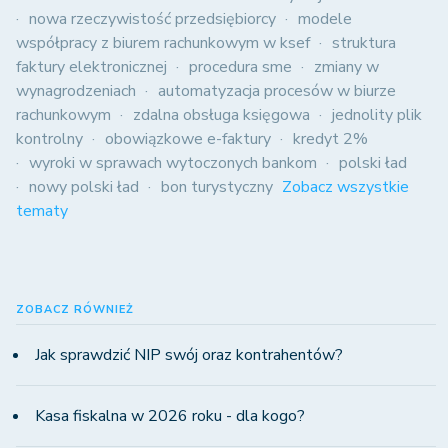
nowa rzeczywistość przedsiębiorcy
modele
współpracy z biurem rachunkowym w ksef
struktura
faktury elektronicznej
procedura sme
zmiany w
wynagrodzeniach
automatyzacja procesów w biurze
rachunkowym
zdalna obsługa księgowa
jednolity plik
kontrolny
obowiązkowe e-faktury
kredyt 2%
wyroki w sprawach wytoczonych bankom
polski ład
nowy polski ład
bon turystyczny
Zobacz wszystkie
tematy
ZOBACZ RÓWNIEŻ
Jak sprawdzić NIP swój oraz kontrahentów?
Kasa fiskalna w 2026 roku - dla kogo?