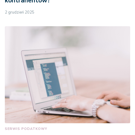
kontrahentów?
58.050 zł
61.191 zł
oraz
odpowiednio
2 grudzień 2025
11.287 zł lub
11.898zł z
tytułu
zwiększenia
tego
odszkodowania
przysługującego
na drugie i
każde następne
dziecko
gdy obok
małżonka lub
dzieci do
jednorazowego
SERWIS PODATKOWY
odszkodowania