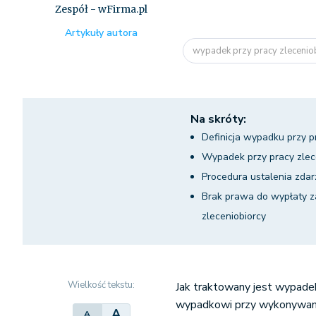
Zespół - wFirma.pl
Artykuły autora
wypadek przy pracy zlecenio
Na skróty:
Definicja wypadku przy p
Wypadek przy pracy zlec
Procedura ustalenia zdar
Brak prawa do wypłaty 
zleceniobiorcy
Wielkość tekstu:
Jak traktowany jest wypadek 
wypadkowi przy wykonywaniu
A
A