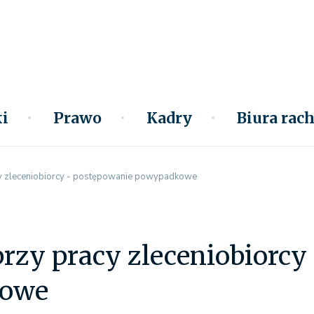
i
Prawo
Kadry
Biura ra
y zleceniobiorcy - postępowanie powypadkowe
rzy pracy zleceniobiorcy
owe