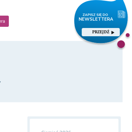
era
PRZEJDŹ
y