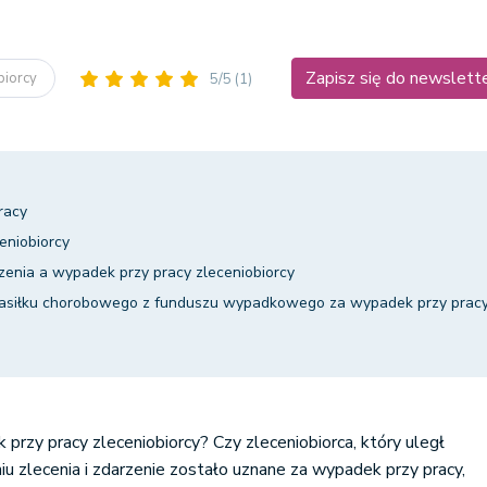
Zapisz się do newslett
biorcy
5/5
(1)
racy
eniobiorcy
zenia a wypadek przy pracy zleceniobiorcy
zasiłku chorobowego z funduszu wypadkowego za wypadek przy prac
przy pracy zleceniobiorcy? Czy zleceniobiorca, który uległ
 zlecenia i zdarzenie zostało uznane za wypadek przy pracy,