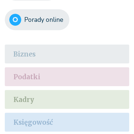
Porady online
Biznes
Podatki
Kadry
Księgowość