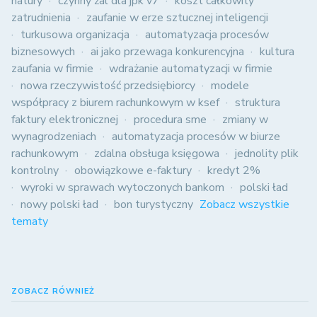
natury
czynny żal dla jpk v7
koszt całkowity
zatrudnienia
zaufanie w erze sztucznej inteligencji
turkusowa organizacja
automatyzacja procesów
biznesowych
ai jako przewaga konkurencyjna
kultura
zaufania w firmie
wdrażanie automatyzacji w firmie
nowa rzeczywistość przedsiębiorcy
modele
współpracy z biurem rachunkowym w ksef
struktura
faktury elektronicznej
procedura sme
zmiany w
wynagrodzeniach
automatyzacja procesów w biurze
rachunkowym
zdalna obsługa księgowa
jednolity plik
kontrolny
obowiązkowe e-faktury
kredyt 2%
wyroki w sprawach wytoczonych bankom
polski ład
nowy polski ład
bon turystyczny
Zobacz wszystkie
tematy
ZOBACZ RÓWNIEŻ