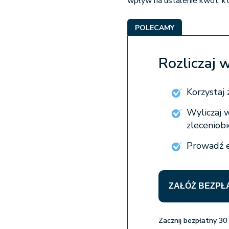
wpływ na ustalenie kwot, kt
POLECAMY
Rozliczaj 
Korzysta
Wyliczaj 
zleceniob
Prowadź e
ZAŁÓŻ BEZPŁ
Zacznij bezpłatny 30