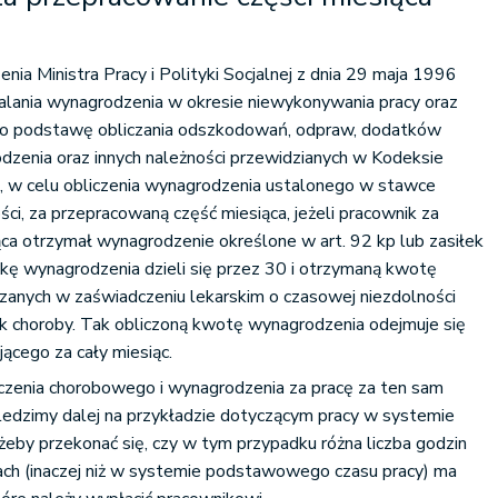
nia Ministra Pracy i Polityki Socjalnej z dnia 29 maja 1996
alania wynagrodzenia w okresie niewykonywania pracy oraz
o podstawę obliczania odszkodowań, odpraw, dodatków
enia oraz innych należności przewidzianych w Kodeksie
e), w celu obliczenia wynagrodzenia ustalonego w stawce
ci, za przepracowaną część miesiąca, jeżeli pracownik za
ca otrzymał wynagrodzenie określone w art. 92 kp lub zasiłek
kę wynagrodzenia dzieli się przez 30 i otrzymaną kwotę
zanych w zaświadczeniu lekarskim o czasowej niezdolności
k choroby. Tak obliczoną kwotę wynagrodzenia odejmuje się
ącego za cały miesiąc.
dczenia chorobowego i wynagrodzenia za pracę za ten sam
ledzimy dalej na przykładzie dotyczącym pracy w systemie
eby przekonać się, czy w tym przypadku różna liczba godzin
ach (inaczej niż w systemie podstawowego czasu pracy) ma