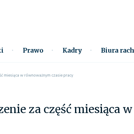
i
Prawo
Kadry
Biura ra
ść miesiąca w równoważnym czasie pracy
enie za część miesiąca 