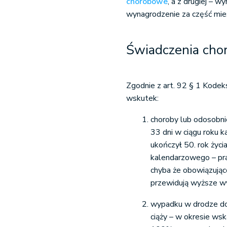
chorobowe
, a z drugiej – w
wynagrodzenie za część mie
Świadczenia ch
Zgodnie z art. 92 § 1 Kodeks
wskutek:
choroby lub odosobni
33 dni w ciągu roku 
ukończył 50. rok życia
kalendarzowego – pr
chyba że obowiązując
przewidują wyższe wy
wypadku w drodze do 
ciąży – w okresie ws