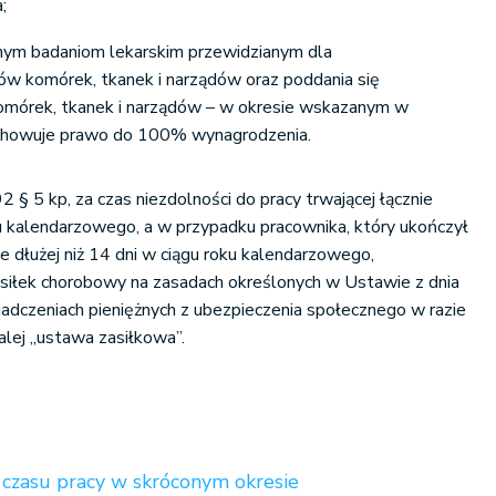
;
nym badaniom lekarskim przewidzianym dla
w komórek, tkanek i narządów oraz poddania się
komórek, tkanek i narządów – w okresie wskazanym w
achowuje prawo do 100% wynagrodzenia.
92 § 5 kp, za czas niezdolności do pracy trwającej łącznie
oku kalendarzowego, a w przypadku pracownika, który ukończył
nie dłużej niż 14 dni w ciągu roku kalendarzowego,
asiłek chorobowy na zasadach określonych w Ustawie z dnia
adczeniach pieniężnych z ubezpieczenia społecznego w razie
alej „ustawa zasiłkowa”.
r czasu pracy w skróconym okresie