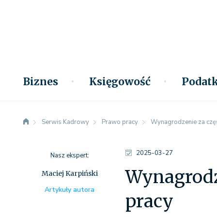
Biznes
Księgowość
Podatk
Serwis Kadrowy
Prawo pracy
Wynagrodzenie za czę
2025-03-27
Nasz ekspert:
Wynagrodz
Maciej Karpiński
Artykuły autora
pracy