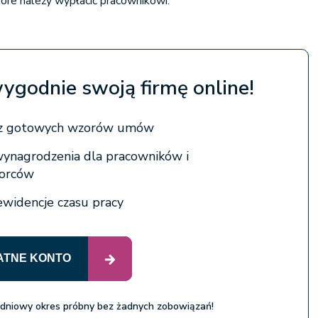
óre należy wypłacić pracownikowi.
wygodnie swoją firmę online!
j z gotowych wzorów umów
wynagrodzenia dla pracowników i
iorców
widencje czasu pracy
ATNE KONTO
 dniowy okres próbny bez żadnych zobowiązań!