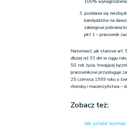
100% wynagrodzenia
poddania się niezbęd
kandydatów na dawcó
zabiegowi pobrania 
pkt 1 – pracownik z
Natomiast, jak stanowi art. 
dłużej niż 33 dni w ciągu r
50. rok życia, trwającej łącz
pracownikowi przysługuje z
25 czerwca 1999 roku o świ
choroby i macierzyństwa – d
Zobacz też:
Jak ustalić wymia