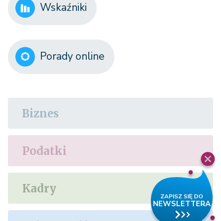
Wskaźniki
Porady online
Biznes
Podatki
Kadry