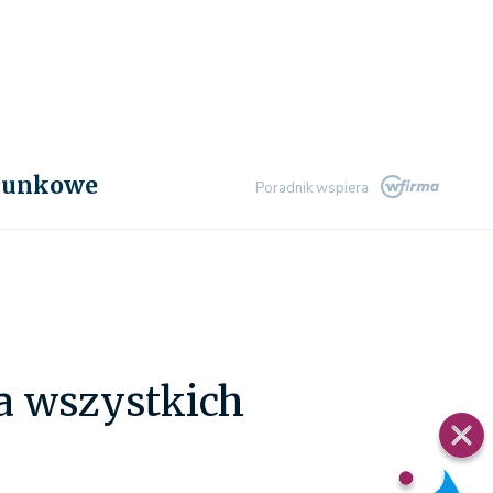
chunkowe
Poradnik wspiera
a wszystkich