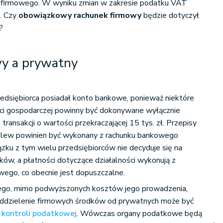
a firmowego. W wyniku zmian w zakresie podatku VAT
. Czy
obowiązkowy rachunek firmowy
będzie dotyczył
?
y a prywatny
zedsiębiorca posiadał konto bankowe, ponieważ niektóre
ości gospodarczej powinny być dokonywane wyłącznie
transakcji o wartości przekraczającej 15 tys. zł. Przepisy
rzelew powinien być wykonany z rachunku bankowego
zku z tym wielu przedsiębiorców nie decyduje się na
ków, a płatności dotyczące działalności wykonują z
ego, co obecnie jest dopuszczalne.
wego, mimo podwyższonych kosztów jego prowadzenia,
 Oddzielenie firmowych środków od prywatnych może być
u
kontroli podatkowej
. Wówczas organy podatkowe będą