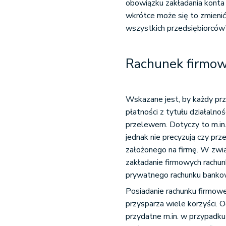
obowiązku zakładania kont
wkrótce może się to zmienić
wszystkich przedsiębiorców
Rachunek firmow
Wskazane jest, by każdy pr
płatności z tytułu działaln
przelewem. Dotyczy to m.in. 
jednak nie precyzują czy p
założonego na firmę. W zwią
zakładanie firmowych rachun
prywatnego rachunku bankow
Posiadanie rachunku firmo
przysparza wiele korzyści.
przydatne m.in. w przypadk