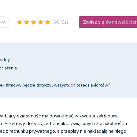
Zapisz się do newsletter
owy
5/5
(52)
watny
bciążenia
k firmowy będzie dotyczył wszystkich przedsiębiorców?
wadzący działalność ma dowolność w kwestii zakładania
 Przelewy dotyczące transakcji związanych z działalnością
 z rachunku prywatnego, a przepisy nie nakładają na niego