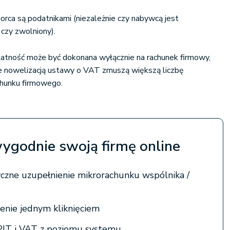
orca są podatnikami (niezależnie czy nabywcą jest
czy zwolniony).
 płatność może być dokonana wyłącznie na rachunek firmowy,
 nowelizacją ustawy o VAT zmuszą większą liczbę
chunku firmowego.
wygodnie swoją firmę online
zne uzupełnienie mikrorachunku wspólnika /
enie jednym kliknięciem
PIT i VAT z poziomu systemu