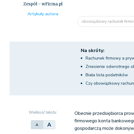
Zespół - wFirma.pl
Artykuły autora
obowiązkowy rachunek firm
Na skróty:
Rachunek firmowy a pry
Zniesienie odwrotnego o
Biała lista podatników
Czy obowiązkowy rachune
Wielkość tekstu:
Obecnie przedsiębiorca pro
firmowego konta bankowego.
A
A
gospodarczą może dokonywać