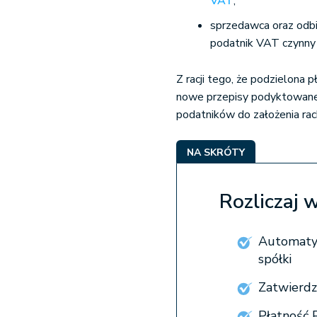
VAT
,
sprzedawca oraz odbi
podatnik VAT czynny 
Z racji tego, że podzielona
nowe przepisy podyktowane
podatników do założenia ra
NA SKRÓTY
Rozliczaj 
Automatyc
spółki
Zatwierdz
Płatność 