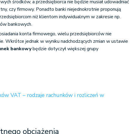
owych środków, a przedsiębiorca nie będzie musiał udowadniać
tny, czy firmowy. Ponadto banki niejednokrotnie proponują
przedsiębiorcom niż klientom indywidualnym w zakresie np.
któw bankowych.
osiadania konta firmowego, wielu przedsiębiorców nie
enie. Wkrótce jednak w wyniku nadchodzących zmian w ustawie
unek bankowy
będzie dotyczył większej grupy
ików VAT – rodzaje rachunków i rozliczeń w
tnego obciążenia