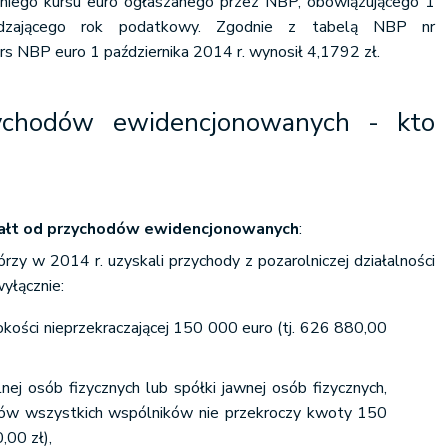
niego kursu euro ogłaszanego przez NBP, obowiązującego 1
zedzającego rok podatkowy. Zgodnie z tabelą NBP nr
s NBP euro 1 października 2014 r. wynosił 4,1792 zł.
ychodów ewidencjonowanych - kto
załt od przychodów ewidencjonowanych
:
órzy w 2014 r. uzyskali przychody z pozarolniczej działalności
yłącznie:
kości nieprzekraczającej 150 000 euro (tj. 626 880,00
nej osób fizycznych lub spółki jawnej osób fizycznych,
dów wszystkich wspólników nie przekroczy kwoty 150
,00 zł),