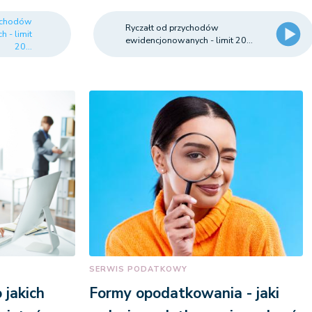
zychodów
Ryczałt od przychodów
 - limit
ewidencjonowanych - limit 20...
20...
SERWIS PODATKOWY
o jakich
Formy opodatkowania - jaki