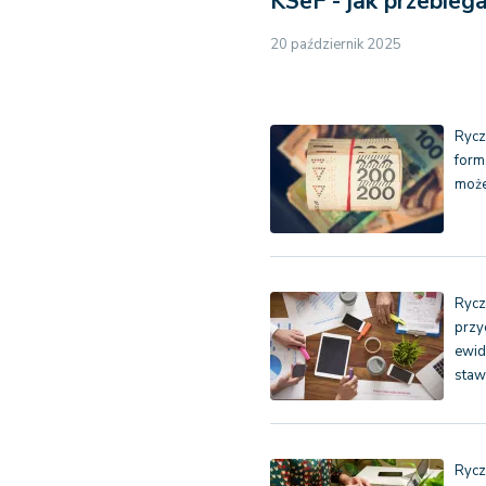
KSeF - jak przebieg
20 październik 2025
Rycz
form
może
Rycz
prz
ewid
staw
Rycz