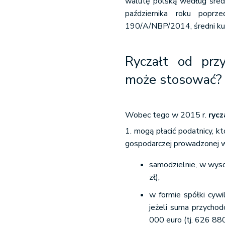
walutę polską według śred
października roku popr
190/A/NBP/2014, średni kur
Ryczałt od prz
może stosować?
Wobec tego w 2015 r.
ryc
1. mogą płacić podatnicy, kt
gospodarczej prowadzonej w
samodzielnie, w wyso
zł),
w formie spółki cywil
jeżeli suma przycho
000 euro (tj. 626 880