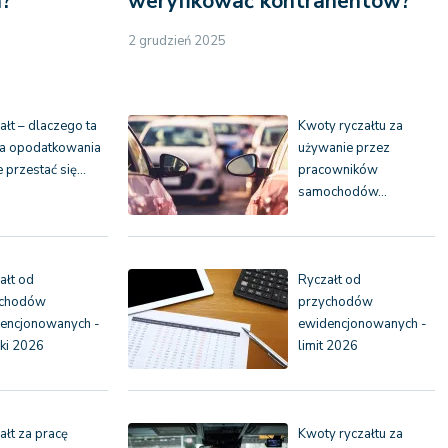
a?
weryfikować kontrahentów?
2 grudzień 2025
ałt – dlaczego ta
Kwoty ryczałtu za
a opodatkowania
używanie przez
 przestać się…
pracowników
samochodów…
ałt od
Ryczałt od
ychodów
przychodów
encjonowanych -
ewidencjonowanych -
ki 2026
limit 2026
ałt za pracę
Kwoty ryczałtu za