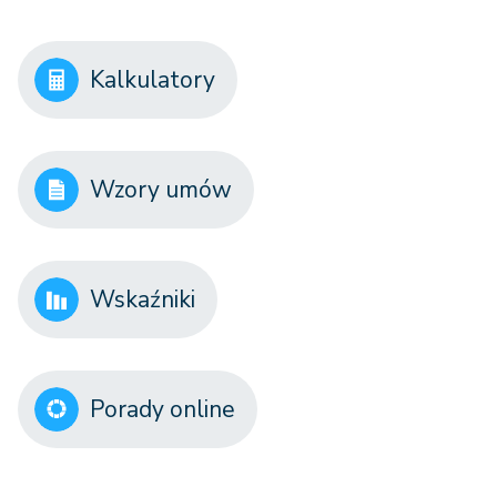
Kalkulatory
Wzory umów
Wskaźniki
Porady online