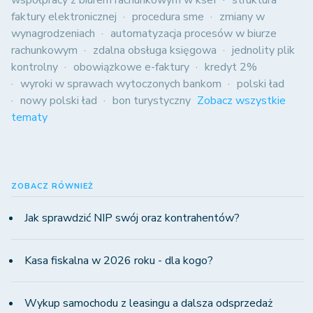
współpracy z biurem rachunkowym w ksef
struktura
faktury elektronicznej
procedura sme
zmiany w
wynagrodzeniach
automatyzacja procesów w biurze
rachunkowym
zdalna obsługa księgowa
jednolity plik
kontrolny
obowiązkowe e-faktury
kredyt 2%
wyroki w sprawach wytoczonych bankom
polski ład
nowy polski ład
bon turystyczny
Zobacz wszystkie
tematy
ZOBACZ RÓWNIEŻ
Jak sprawdzić NIP swój oraz kontrahentów?
Kasa fiskalna w 2026 roku - dla kogo?
Wykup samochodu z leasingu a dalsza odsprzedaż