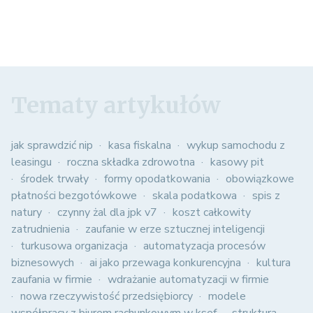
Tematy artykułów
jak sprawdzić nip
kasa fiskalna
wykup samochodu z
leasingu
roczna składka zdrowotna
kasowy pit
środek trwały
formy opodatkowania
obowiązkowe
płatności bezgotówkowe
skala podatkowa
spis z
natury
czynny żal dla jpk v7
koszt całkowity
zatrudnienia
zaufanie w erze sztucznej inteligencji
turkusowa organizacja
automatyzacja procesów
biznesowych
ai jako przewaga konkurencyjna
kultura
zaufania w firmie
wdrażanie automatyzacji w firmie
nowa rzeczywistość przedsiębiorcy
modele