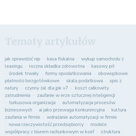
Tematy artykułów
jak sprawdzić nip
kasa fiskalna
wykup samochodu z
leasingu
roczna składka zdrowotna
kasowy pit
środek trwały
formy opodatkowania
obowiązkowe
płatności bezgotówkowe
skala podatkowa
spis z
natury
czynny żal dla jpk v7
koszt całkowity
zatrudnienia
zaufanie w erze sztucznej inteligencji
turkusowa organizacja
automatyzacja procesów
biznesowych
ai jako przewaga konkurencyjna
kultura
zaufania w firmie
wdrażanie automatyzacji w firmie
nowa rzeczywistość przedsiębiorcy
modele
współpracy z biurem rachunkowym w ksef
struktura