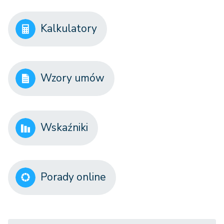
Kalkulatory
Wzory umów
Wskaźniki
Porady online