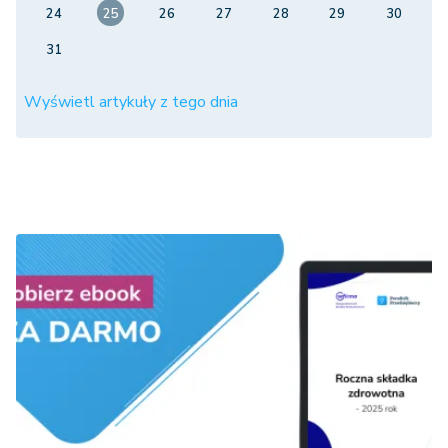
24
25
26
27
28
29
30
31
Wyświetl artykuły z tego dnia