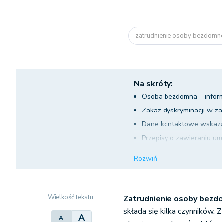
zatrudnienie osoby bezdomn
Na skróty:
Osoba bezdomna – infor
Zakaz dyskryminacji w z
Dane kontaktowe wskaz
Przepisy o zawieraniu u
Zatrudnienie osoby bez
Rozwiń
Wielkość tekstu:
Zatrudnienie osoby bezd
składa się kilka czynników. 
A
A