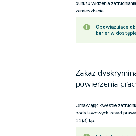
punktu widzenia zatrudniani
zamieszkania.
Obowiązujące obe
barier w dostępi
Zakaz dyskrymina
powierzenia pr
Omawiając kwestie zatrudni
podstawowych zasad prawa pr
11(3) kp.