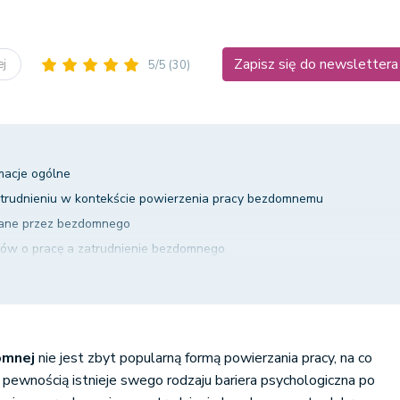
Zapisz się do newslettera
ej
5/5
(30)
macje ogólne
atrudnieniu w kontekście powierzenia pracy bezdomnemu
ane przez bezdomnego
mów o pracę a zatrudnienie bezdomnego
domnej – podsumowanie
omnej
nie jest zbyt popularną formą powierzania pracy, na co
Z pewnością istnieje swego rodzaju bariera psychologiczna po