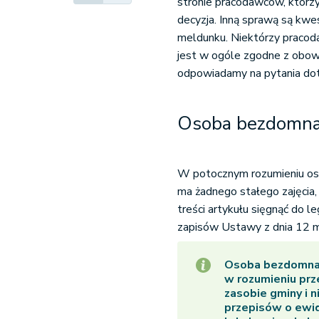
stronie pracodawców, którzy
decyzja. Inną sprawą są kwe
meldunku. Niektórzy pracoda
jest w ogóle zgodne z obow
odpowiadamy na pytania dot
Osoba bezdomna 
W potocznym rozumieniu oso
ma żadnego stałego zajęcia
treści artykułu sięgnąć do l
zapisów Ustawy z dnia 12 m
Osoba bezdomna 
w rozumieniu pr
zasobie gminy i 
przepisów o ewid