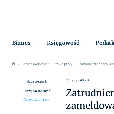
Biznes
Księgowość
Podatk
Serwis Kadrowy
Prawo pracy
Zatrudnienie osoby be
2022-06-04
Nasz ekspert:
Zatrudnie
Grażyna Rompel
Artykuły autora
zameldow