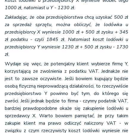
Koszt lodówki u przedsiębiorcy X wyniesie wobec tego
1000 zł, natomiast u Y - 1230 zł.
Zakładając, że oba przedsiębiorstwa chcą uzyskać 500 zł
za sprzedaż sprzętu, można obliczyć, że lodówka u
przedsiębiorcy X wyniesie 1000 zł + 500 zł zysku + 345
zł podatku - czyli 1845 zł. Natomiast koszt lodówki u
przedsiębiorcy Y wyniesie 1230 zł + 500 zł zysku - 1730
zł.
Wydaje się więc, że potencjalny klient wybierze firmę Y,
korzystającą ze zwolnienia z podatku VAT. Jednakże nie
jest to zawsze oczywiste. Jeśli bowiem kupujący będzie
osobą fizyczną nieprowadzącą działalności, to rzeczywiście
przedsiębiorstwo Y powinno być tym, do którego się
zwróci. Jeśli jednak będzie to firma - czynny podatnik VAT,
bardziej prawdopodobne okaże się zakupienie lodówki u
sprzedawcy X. Warto bowiem pamiętać, że przy takim
zakupie klient ma prawo odliczyć naliczony VAT - w
związku z czym rzeczywisty koszt lodówki wyniesie nie