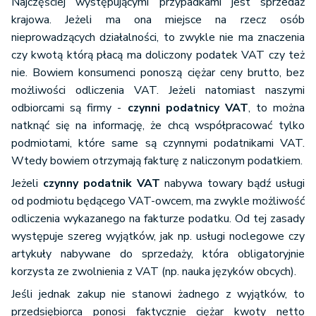
Najczęściej występującymi przypadkami jest sprzedaż
krajowa. Jeżeli ma ona miejsce na rzecz osób
nieprowadzących działalności, to zwykle nie ma znaczenia
czy kwotą którą płacą ma doliczony podatek VAT czy też
nie. Bowiem konsumenci ponoszą ciężar ceny brutto, bez
możliwości odliczenia VAT. Jeżeli natomiast naszymi
odbiorcami są firmy -
czynni podatnicy VAT
, to można
natknąć się na informację, że chcą współpracować tylko
podmiotami, które same są czynnymi podatnikami VAT.
Wtedy bowiem otrzymają fakturę z naliczonym podatkiem.
Jeżeli
czynny podatnik VAT
nabywa towary bądź usługi
od podmiotu będącego VAT-owcem, ma zwykle możliwość
odliczenia wykazanego na fakturze podatku. Od tej zasady
występuje szereg wyjątków, jak np. usługi noclegowe czy
artykuły nabywane do sprzedaży, która obligatoryjnie
korzysta ze zwolnienia z VAT (np. nauka języków obcych).
Jeśli jednak zakup nie stanowi żadnego z wyjątków, to
przedsiębiorca ponosi faktycznie ciężar kwoty netto