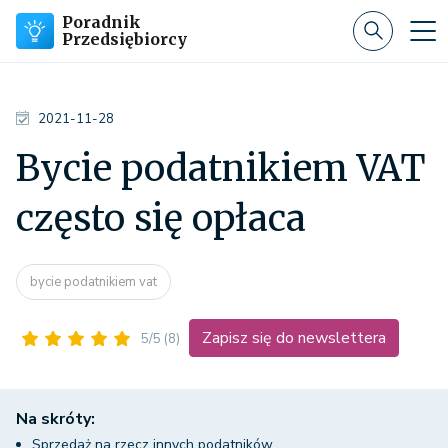
Poradnik
Przedsiębiorcy
2021-11-28
Bycie podatnikiem VAT
często się opłaca
bycie podatnikiem vat
Zapisz się do newslettera
5/5
(8)
Na skróty:
Sprzedaż na rzecz innych podatników