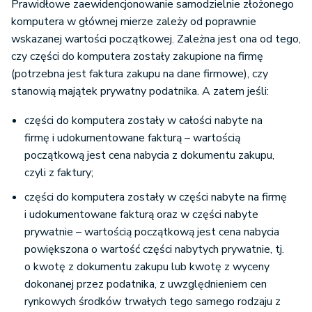
Prawidłowe zaewidencjonowanie samodzielnie złożonego
wykorzystywany co najmniej
komputera w głównej mierze zależy od poprawnie
Amortyzacja
przez 6 miesięcy. Wówczas
wskazanej wartości początkowej. Zależna jest ona od tego,
indywidualna
jego okres amortyzacji może
czy części do komputera zostały zakupione na firmę
zostać skrócony do 24
(potrzebna jest faktura zakupu na dane firmowe), czy
miesięcy (przy założeniu, że
stanowią majątek prywatny podatnika. A zatem jeśli:
jego wartość wynosi poniżej
25 tys. złotych).
części do komputera zostały w całości nabyte na
firmę i udokumentowane fakturą – wartością
początkową jest cena nabycia z dokumentu zakupu,
Jednorazowe
czyli z faktury;
zamortyzowanie środka
trwałego. Amortyzacja
części do komputera zostały w części nabyte na firmę
możliwa do zastosowania,
i udokumentowane fakturą oraz w części nabyte
jeśli wartość początkowa
prywatnie – wartością początkową jest cena nabycia
środka trwałego jest mniejsza
powiększona o wartość części nabytych prywatnie, tj.
Amortyzacja
lub równa 10 tys. złotych. W
o kwotę z dokumentu zakupu lub kwotę z wyceny
jednorazowa
przypadku wartości wyższej
dokonanej przez podatnika, z uwzględnieniem cen
możliwa jest amortyzacja w
rynkowych środków trwałych tego samego rodzaju z