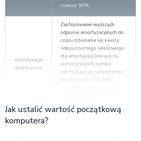
stawce 30%.
Zastosowanie wyższych
odpisów amortyzacyjnych do
czasu zrównania się kwoty
odpisu rocznego właściwego
dla amortyzacji liniowej za
Amortyzacja
pomocą współczynnika
degresywna
(określa się go samodzielnie –
nie więcej niż 2,0). Jeśli
nastąpi zrównanie, należy
przejść na dokonywanie
odpisów metodą liniową.
Jak ustalić wartość początkową
komputera?
Możliwa do zastosowania,
jeżeli podatnik udowodni, że
przed nabyciem komputer był