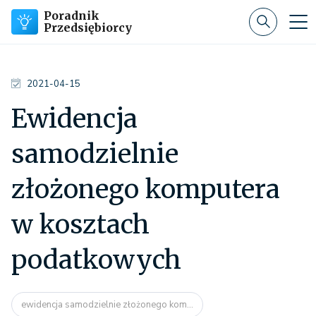
Poradnik
Przedsiębiorcy
2021-04-15
Ewidencja
samodzielnie
złożonego komputera
w kosztach
podatkowych
ewidencja samodzielnie złożonego kom...