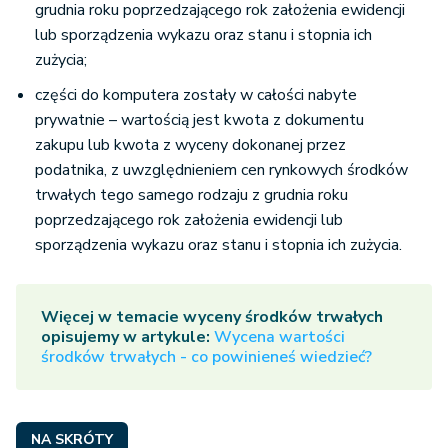
ramach pomocy de minimis, o
grudnia roku poprzedzającego rok założenia ewidencji
czym więcej w artykule:
lub sporządzenia wykazu oraz stanu i stopnia ich
Amortyzacja jednorazowa w
zużycia;
ramach pomocy de minimis
.
części do komputera zostały w całości nabyte
prywatnie – wartością jest kwota z dokumentu
zakupu lub kwota z wyceny dokonanej przez
podatnika, z uwzględnieniem cen rynkowych środków
trwałych tego samego rodzaju z grudnia roku
poprzedzającego rok założenia ewidencji lub
sporządzenia wykazu oraz stanu i stopnia ich zużycia.
Więcej w temacie wyceny środków trwałych
opisujemy w artykule:
Wycena wartości
środków trwałych - co powinieneś wiedzieć?
NA SKRÓTY