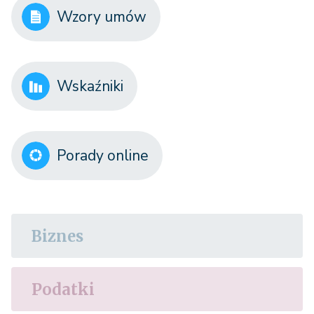
Wzory umów
Wskaźniki
Porady online
Biznes
Podatki