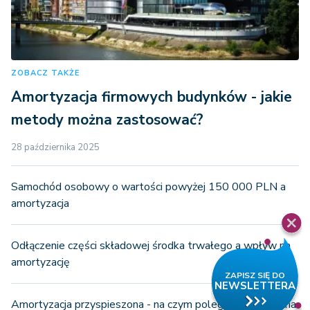
ZOBACZ TAKŻE
Amortyzacja firmowych budynków - jakie
metody można zastosować?
28 października 2025
Samochód osobowy o wartości powyżej 150 000 PLN a
amortyzacja
Odłączenie części składowej środka trwałego a wpływ na
amortyzację
Amortyzacja przyspieszona - na czym polega i kiedy można