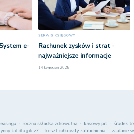
SERWIS KSIĘGOWY
 System e-
Rachunek zysków i strat -
najważniejsze informacje
14 kwiecień 2025
easingu
roczna składka zdrowotna
kasowy pit
środek tr
zynny żal dla jpk v7
koszt całkowity zatrudnienia
zaufanie w