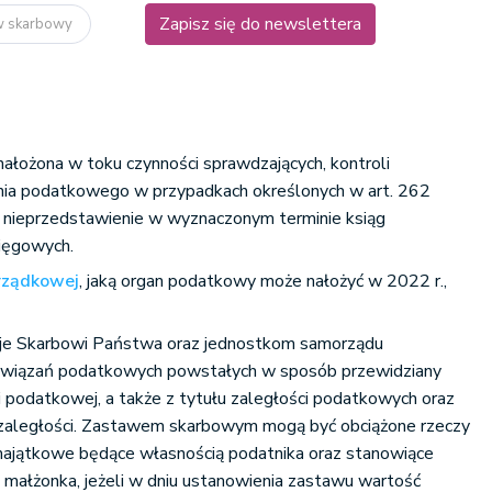
Zapisz się do newslettera
aw skarbowy
ałożona w toku czynności sprawdzających, kontroli
ia podatkowego w przypadkach określonych w art. 262
a nieprzedstawienie w wyznaczonym terminie ksiąg
ięgowych.
rządkowej
, jaką organ podatkowy może nałożyć w 2022 r.,
je Skarbowi Państwa oraz jednostkom samorządu
bowiązań podatkowych powstałych w sposób przewidziany
ji podatkowej, a także z tytułu zaległości podatkowych oraz
 zaległości. Zastawem skarbowym mogą być obciążone rzeczy
ajątkowe będące własnością podatnika oraz stanowiące
 małżonka, jeżeli w dniu ustanowienia zastawu wartość