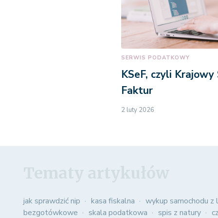
SERWIS PODATKOWY
KSeF, czyli Krajowy
Faktur
2 luty 2026
Tematy artykułów
jak sprawdzić nip
kasa fiskalna
wykup samochodu z l
bezgotówkowe
skala podatkowa
spis z natury
c