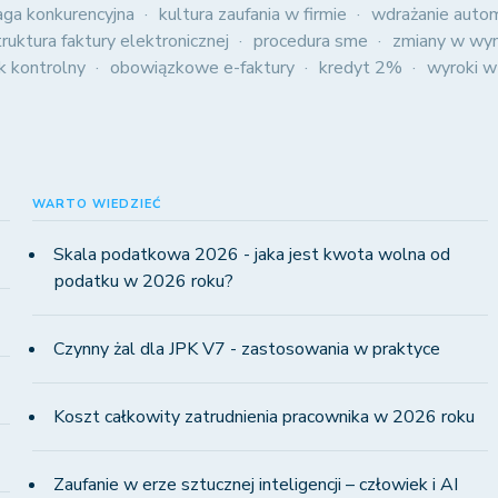
aga konkurencyjna
kultura zaufania w firmie
wdrażanie autom
truktura faktury elektronicznej
procedura sme
zmiany w wyn
ik kontrolny
obowiązkowe e-faktury
kredyt 2%
wyroki w
WARTO WIEDZIEĆ
Skala podatkowa 2026 - jaka jest kwota wolna od
podatku w 2026 roku?
Czynny żal dla JPK V7 - zastosowania w praktyce
Koszt całkowity zatrudnienia pracownika w 2026 roku
Zaufanie w erze sztucznej inteligencji – człowiek i AI