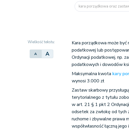
kara porządkowa oraz zast
Wielkość tekstu:
Kara porządkowa może być n
podatkowej lub postępowan
A
A
Ordynacji podatkowej, np. z
podatkowych i dowodów ks
Maksymalna kwota
kary po
wynosi 3.000 zł
Zastaw skarbowy przysługu
terytorialnego z tytułu zo
w art. 21 § 1 pkt 2 Ordynac
odsetek za zwłokę od tych
ruchome i zbywalne prawa m
współwłasność łączną jego i