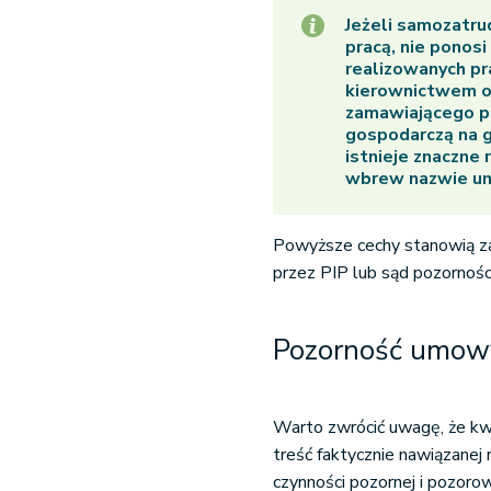
Jeżeli samozatru
pracą, nie ponos
realizowanych pr
kierownictwem or
zamawiającego pr
gospodarczą na 
istnieje znaczne 
wbrew nazwie um
Powyższe cechy stanowią z
przez PIP lub sąd pozornoś
Pozorność umowy
Warto zwrócić uwagę, że kw
treść faktycznie nawiązanej 
czynności pozornej i pozoro