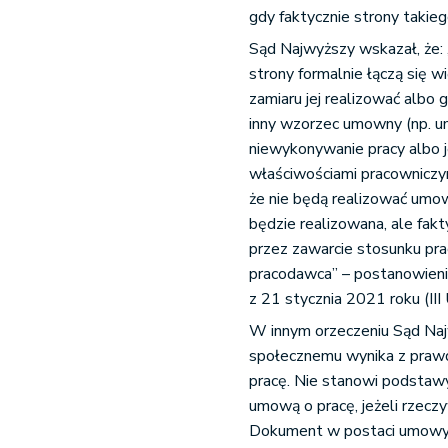
gdy faktycznie strony takieg
Sąd Najwyższy wskazał, że:
strony formalnie łączą się 
zamiaru jej realizować albo g
inny wzorzec umowny (np. u
niewykonywanie pracy albo j
właściwościami pracowniczymi
że nie będą realizować umo
będzie realizowana, ale fakt
przez zawarcie stosunku prac
pracodawca” – postanowieni
z 21 stycznia 2021 roku (II
W innym orzeczeniu Sąd Najw
społecznemu wynika z prawd
pracę. Nie stanowi podsta
umową o pracę, jeżeli rzecz
Dokument w postaci umowy 