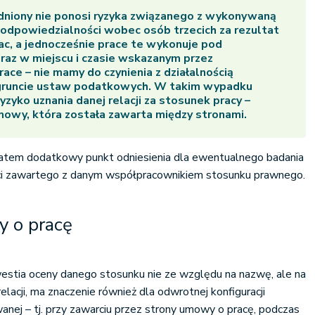
dniony nie ponosi ryzyka związanego z wykonywaną
i odpowiedzialności wobec osób trzecich za rezultat
ac, a jednocześnie prace te wykonuje pod
az w miejscu i czasie wskazanym przez
ace – nie mamy do czynienia z działalnością
gruncie ustaw podatkowych. W takim wypadku
ryzyko uznania danej relacji za stosunek pracy –
owy, która została zawarta między stronami.
atem dodatkowy punkt odniesienia dla ewentualnego badania
ci zawartego z danym współpracownikiem stosunku prawnego.
 o pracę
estia oceny danego stosunku nie ze względu na nazwę, ale na
relacji, ma znaczenie również dla odwrotnej konfiguracji
wanej – tj. przy zawarciu przez strony umowy o pracę, podczas