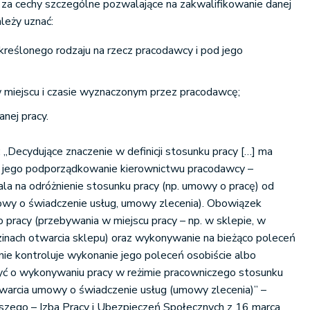
za cechy szczególne pozwalające na zakwalifikowanie danej
ależy uznać:
reślonego rodzaju na rzecz pracodawcy i pod jego
 miejscu i czasie wyznaczonym przez pracodawcę;
nej pracy.
Decydujące znaczenie w definicji stosunku pracy […] ma
i jego podporządkowanie kierownictwu pracodawcy –
a na odróżnienie stosunku pracy (np. umowy o pracę) od
owy o świadczenie usług, umowy zlecenia). Obowiązek
o pracy (przebywania w miejscu pracy – np. w sklepie, w
zinach otwarcia sklepu) oraz wykonywanie na bieżąco poleceń
nie kontroluje wykonanie jego poleceń osobiście albo
zyć o wykonywaniu pracy w reżimie pracowniczego stosunku
arcia umowy o świadczenie usług (umowy zlecenia)” –
zego – Izba Pracy i Ubezpieczeń Społecznych z 16 marca