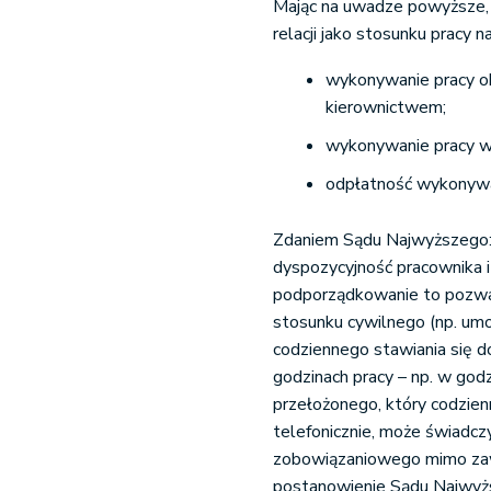
Mając na uwadze powyższe, 
relacji jako stosunku pracy n
wykonywanie pracy ok
kierownictwem;
wykonywanie pracy w
odpłatność wykonywa
Zdaniem Sądu Najwyższego: „
dyspozycyjność pracownika 
podporządkowanie to pozwal
stosunku cywilnego (np. um
codziennego stawiania się d
godzinach pracy – np. w god
przełożonego, który codzien
telefonicznie, może świadc
zobowiązaniowego mimo zaw
postanowienie Sądu Najwyżs