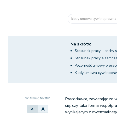
kiedy umowa cywilnoprawna 
Na skróty:
Stosunek pracy – cechy 
Stosunek pracy a samoza
Pozorność umowy o prac
Kiedy umowa cywilnopra
Wielkość tekstu:
Pracodawca, zawierając ze
się, czy taka forma współp
A
A
wynikającym z ewentualnego 