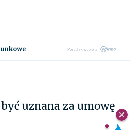
chunkowe
Poradnik wspiera
 być uznana za umowę