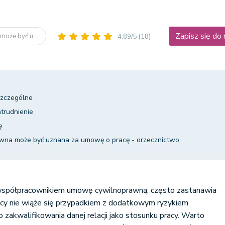
Zapisz się do
może być u...
4.89/5
(18)
szczególne
trudnienie
ę
wna może być uznana za umowę o pracę - orzecznictwo
 współpracownikiem umowę cywilnoprawną, często zastanawia
racy nie wiąże się przypadkiem z dodatkowym ryzykiem
zakwalifikowania danej relacji jako stosunku pracy. Warto