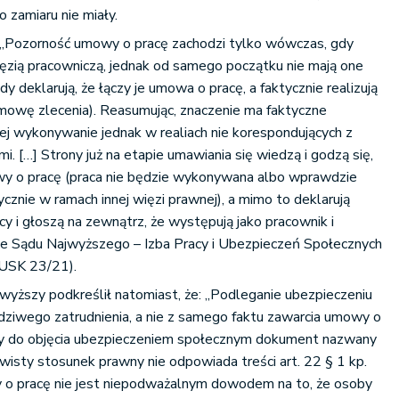
o zamiaru nie miały.
 „Pozorność umowy o pracę zachodzi tylko wówczas, gdy
więzią pracowniczą, jednak od samego początku nie mają one
dy deklarują, że łączy je umowa o pracę, a faktycznie realizują
mowę zlecenia). Reasumując, znaczenie ma faktyczne
ej wykonywanie jednak w realiach nie korespondujących z
. […] Strony już na etapie umawiania się wiedzą i godzą się,
wy o pracę (praca nie będzie wykonywana albo wprawdzie
ycznie w ramach innej więzi prawnej), a mimo to deklarują
y i głoszą na zewnątrz, że występują jako pracownik i
e Sądu Najwyższego – Izba Pracy i Ubezpieczeń Społecznych
I USK 23/21).
yższy podkreślił natomiast, że: „Podleganie ubezpieczeniu
ziwego zatrudnienia, a nie z samego faktu zawarcia umowy o
wy do objęcia ubezpieczeniem społecznym dokument nazwany
ywisty stosunek prawny nie odpowiada treści art. 22 § 1 kp.
o pracę nie jest niepodważalnym dowodem na to, że osoby