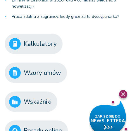
Zmiany w zasiłkach w 2026 roku – co musisz wiedzieć o
nowelizacji?
Praca zdalna z zagranicy: kiedy grozi za to dyscyplinarka?
Kalkulatory
Wzory umów
Wskaźniki
Porady online