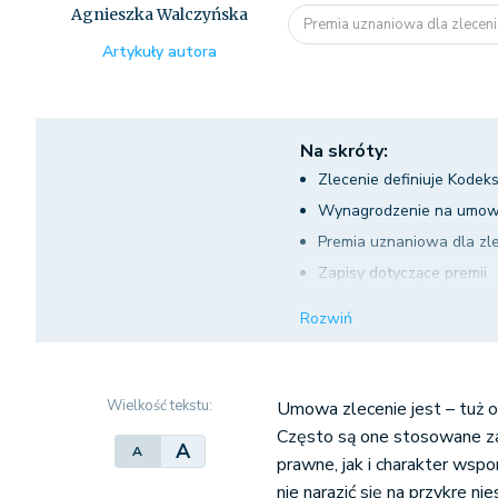
Agnieszka Walczyńska
Premia uznaniowa dla zlecen
Artykuły autora
Na skróty:
Zlecenie definiuje Kodek
Wynagrodzenie na umowi
Premia uznaniowa dla zle
Zapisy dotyczące premii
Czy można wypłacić więc
Rozwiń
Opłacane składki a dod
Podsumowanie - premia u
Wielkość tekstu:
Umowa zlecenie jest – tuż o
Często są one stosowane za
A
A
prawne, jak i charakter wsp
nie narazić się na przykre n