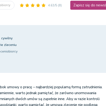
Zapisz się do news
iobiorcy
4.63/5
(8)
s cywilny
e zleceniu
ceniobiorcy
ej?
atkowa wypłata
znaniowa dla zleceniobiorcy
bok umowy o pracę – najbardziej popularną formą zatrudnienia.
miennie, warto jednak pamiętać, że zarówno unormowania
omnianych dwóch umów są zupełnie inne. Aby w razie kontroli
iespodzianki, warto pamiętać, że umowa zlecenie nie podlega