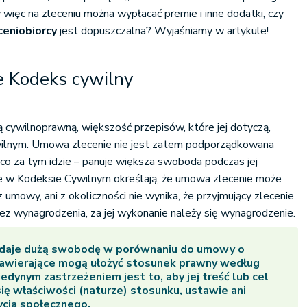
 więc na zleceniu można wypłacać premie i inne dodatki, czy
ceniobiorcy
jest dopuszczalna? Wyjaśniamy w artykule!
je Kodeks cywilny
cywilnoprawną, większość przepisów, które jej dotyczą,
wilnym. Umowa zlecenie nie jest zatem podporządkowana
co za tym idzie – panuje większa swoboda podczas jej
te w Kodeksie Cywilnym określają, że umowa zlecenie może
 z umowy, ani z okoliczności nie wynika, że przyjmujący zlecenie
ez wynagrodzenia, za jej wykonanie należy się wynagrodzenie.
daje dużą swobodę w porównaniu do umowy o
 zawierające mogą ułożyć stosunek prawny według
edynym zastrzeżeniem jest to, aby jej treść lub cel
się właściwości (naturze) stosunku, ustawie ani
cia społecznego.