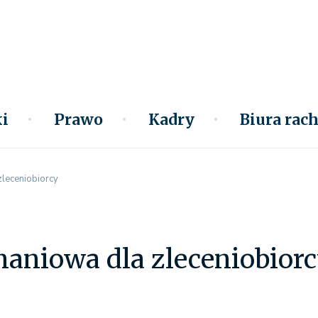
i
Prawo
Kadry
Biura ra
zleceniobiorcy
aniowa dla zleceniobior