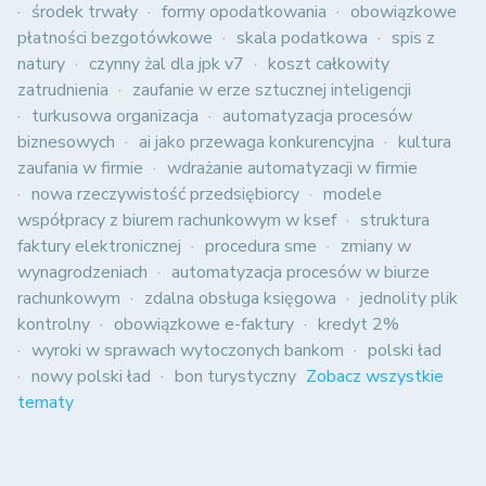
środek trwały
formy opodatkowania
obowiązkowe
płatności bezgotówkowe
skala podatkowa
spis z
natury
czynny żal dla jpk v7
koszt całkowity
zatrudnienia
zaufanie w erze sztucznej inteligencji
turkusowa organizacja
automatyzacja procesów
biznesowych
ai jako przewaga konkurencyjna
kultura
zaufania w firmie
wdrażanie automatyzacji w firmie
nowa rzeczywistość przedsiębiorcy
modele
współpracy z biurem rachunkowym w ksef
struktura
faktury elektronicznej
procedura sme
zmiany w
wynagrodzeniach
automatyzacja procesów w biurze
rachunkowym
zdalna obsługa księgowa
jednolity plik
kontrolny
obowiązkowe e-faktury
kredyt 2%
wyroki w sprawach wytoczonych bankom
polski ład
nowy polski ład
bon turystyczny
Zobacz wszystkie
tematy