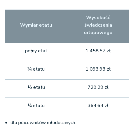
Wysokość
Wymiar etatu
świadczenia
urlopowego
pełny etat
1 458,57 zł
¾ etatu
1 093,93 zł
½ etatu
729,29 zł
¼ etatu
364,64 zł
dla pracowników młodocianych: